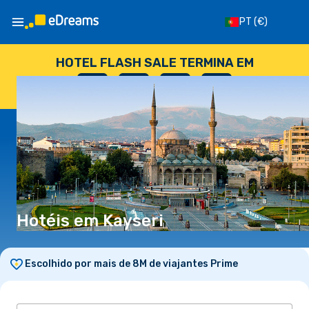
PT
(€)
HOTEL FLASH SALE TERMINA EM
--
:
--
:
--
:
--
DIAS
HORAS
MINUTOS
SEGUNDOS
Hotéis em Kayseri
Escolhido por mais de 8M de viajantes Prime