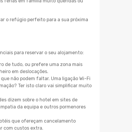
as férias em família muito queridas ou
r o refúgio perfeito para a sua próxima
ciais para reservar o seu alojamento:
o de tudo, ou prefere uma zona mais
heiro em deslocações.
que não podem faltar. Uma ligação Wi-Fi
mação? Ter isto claro vai simplificar muito
es dizem sobre o hotel em sites de
 simpatia da equipa e outros pormenores
 hotéis que ofereçam cancelamento
ar com custos extra.