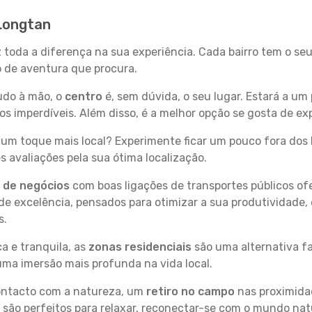
 Longtan
z toda a diferença na sua experiência. Cada bairro tem o se
po de aventura que procura.
tudo à mão, o
centro
é, sem dúvida, o seu lugar. Estará a um 
 imperdíveis. Além disso, é a melhor opção se gosta de exp
um toque mais local? Experimente ficar um pouco fora dos 
 avaliações pela sua ótima localização.
s de negócios
com boas ligações de transportes públicos of
e excelência, pensados para otimizar a sua produtividade,
s.
a e tranquila, as
zonas residenciais
são uma alternativa fa
uma imersão mais profunda na vida local.
contacto com a natureza, um
retiro no campo
nas proximida
 são perfeitos para relaxar, reconectar-se com o mundo nat