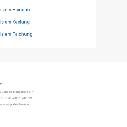
is em Hsinchu
is em Keelung
is em Taichung
e
m Calle de Manzanares, nº
d, Tomo 36897, Folio 121,
eserva, podes fazê-lo