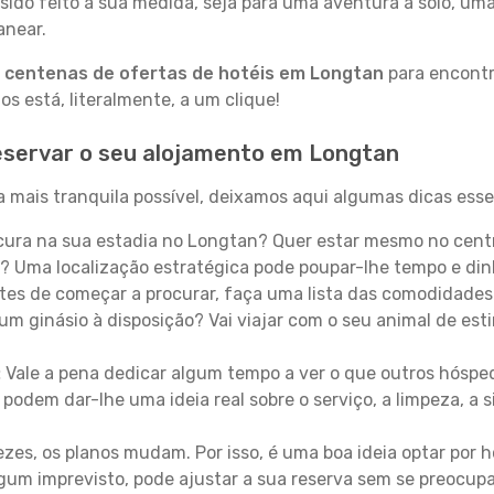
sido feito à sua medida, seja para uma aventura a solo, um
anear.
a
centenas de ofertas de hotéis em Longtan
para encontra
 está, literalmente, a um clique!
eservar o seu alojamento em Longtan
 mais tranquila possível, deixamos aqui algumas dicas essen
ura na sua estadia no Longtan? Quer estar mesmo no centr
? Uma localização estratégica pode poupar-lhe tempo e din
es de começar a procurar, faça uma lista das comodidades 
um ginásio à disposição? Vai viajar com o seu animal de esti
:
Vale a pena dedicar algum tempo a ver o que outros hósped
 podem dar-lhe uma ideia real sobre o serviço, a limpeza, a
zes, os planos mudam. Por isso, é uma boa ideia optar por
 algum imprevisto, pode ajustar a sua reserva sem se preocup