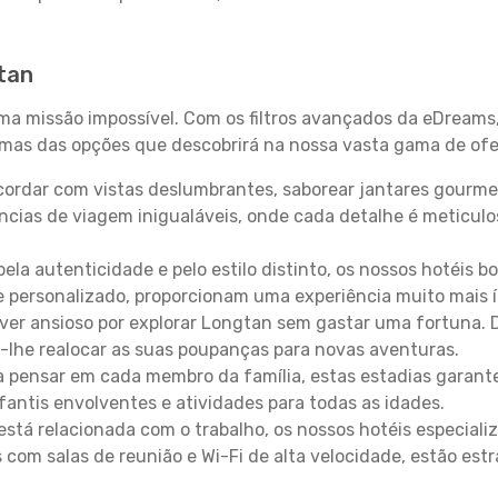
tan
uma missão impossível. Com os filtros avançados da eDreams
gumas das opções que descobrirá na nossa vasta gama de ofe
ordar com vistas deslumbrantes, saborear jantares gourmet
ncias de viagem inigualáveis, onde cada detalhe é meticu
pela autenticidade e pelo estilo distinto, os nossos hotéis 
e personalizado, proporcionam uma experiência muito mais 
iver ansioso por explorar Longtan sem gastar uma fortuna. 
-lhe realocar as suas poupanças para novas aventuras.
 pensar em cada membro da família, estas estadias garante
antis envolventes e atividades para todas as idades.
stá relacionada com o trabalho, os nossos hotéis especiali
s com salas de reunião e Wi-Fi de alta velocidade, estão es