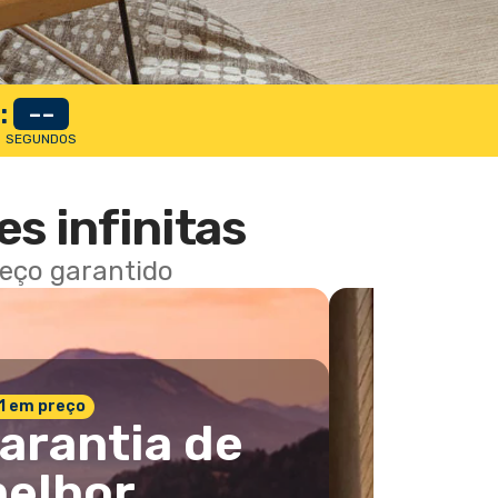
:
--
SEGUNDOS
es infinitas
reço garantido
 1 em preço
arantia de
elhor