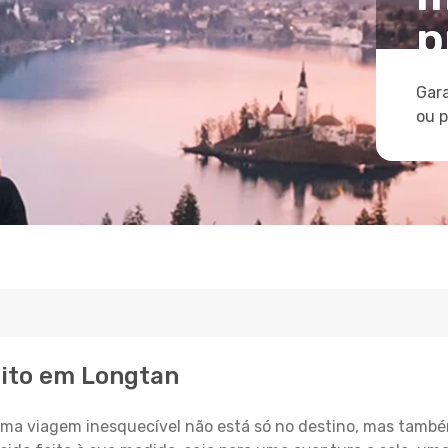
p
Gara
ou 
eito em Longtan
a viagem inesquecível não está só no destino, mas també