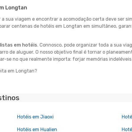
 em Longtan
 sua viagem e encontrar a acomodação certa deve ser simp
parar centenas de hotéis em Longtan em simultâneo, garant
istas em hotéis
. Connosco, pode organizar toda a sua vi
carro de aluguer. O nosso objetivo final é tornar o planeame
rar-se no que realmente importa: forjar memórias indelévei
feita em Longtan?
stinos
Hotéis em Jiaoxi
Hoté
Hotéis em Hualien
Hoté