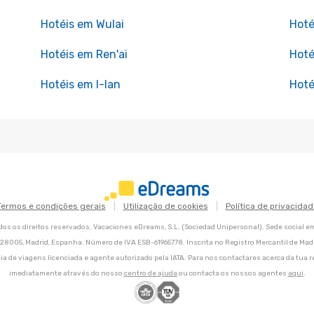
Hotéis em Wulai
Hoté
Hotéis em Ren'ai
Hoté
Hotéis em I-lan
Hoté
Termos e condições gerais
Utilização de cookies
Política de privacidad
os os direitos reservados. Vacaciones eDreams, S.L. (Sociedad Unipersonal). Sede social e
8, 28005, Madrid, Espanha. Número de IVA ESB-61965778. Inscrita no Registro Mercantil de Madri
ia de viagens licenciada e agente autorizado pela IATA. Para nos contactares acerca da tua r
imediatamente através do nosso
centro de ajuda
ou contacta os nossos agentes
aqui
.