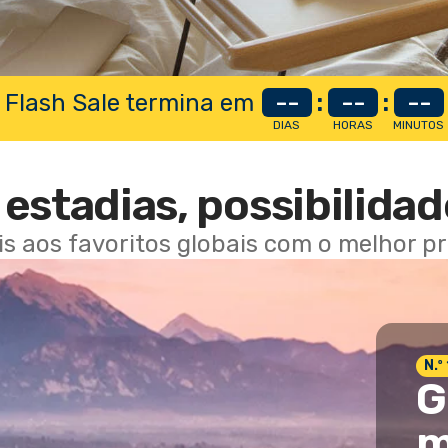
 Flash Sale termina em
--
:
--
:
--
DIAS
HORAS
MINUTOS
estadias, possibilidad
ais aos favoritos globais com o melhor p
N.º
G
m