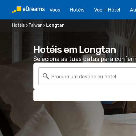
Voos
Hotéis
Voo + Hotel
Au
Hotéis
Taiwan
Longtan
Hotéis em Longtan
Seleciona as tuas datas para conferi
Procura um destino ou hotel