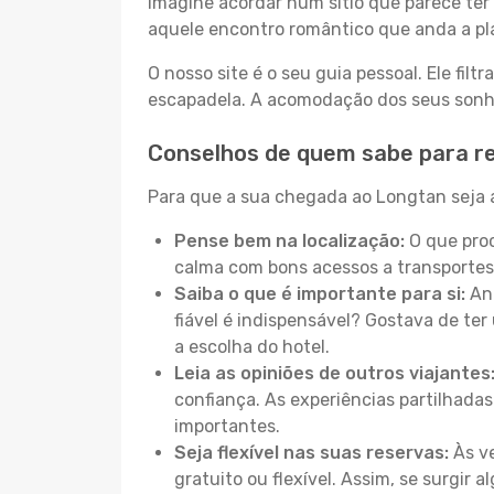
Imagine acordar num sítio que parece ter 
aquele encontro romântico que anda a pl
O nosso site é o seu guia pessoal. Ele filtr
escapadela. A acomodação dos seus sonhos
Conselhos de quem sabe para r
Para que a sua chegada ao Longtan seja a
Pense bem na localização:
O que proc
calma com bons acessos a transportes
Saiba o que é importante para si:
Ant
fiável é indispensável? Gostava de ter 
a escolha do hotel.
Leia as opiniões de outros viajantes
confiança. As experiências partilhadas
importantes.
Seja flexível nas suas reservas:
Às ve
gratuito ou flexível. Assim, se surgir