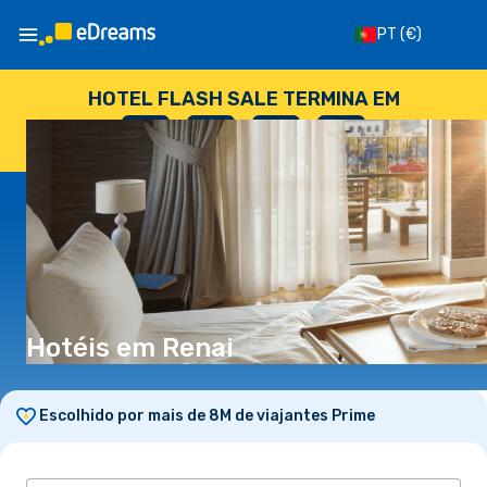
PT
(€)
HOTEL FLASH SALE TERMINA EM
--
:
--
:
--
:
--
DIAS
HORAS
MINUTOS
SEGUNDOS
Hotéis em Renai
Escolhido por mais de 8M de viajantes Prime