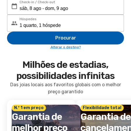
Check-in / Check-out
Hóspedes
Procurar
Alterar o destino?
Milhões de estadias,
possibilidades infinitas
Das joias locais aos favoritos globais com o melhor
preço garantido
N.º 1 em preço
Flexibilidade total
Garantia de
Garantia de
melhor preço
cancelame