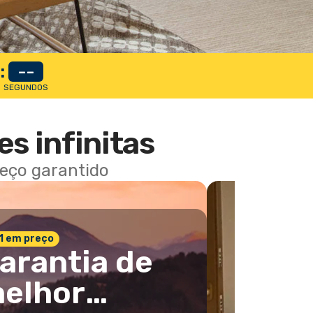
:
--
SEGUNDOS
es infinitas
reço garantido
 1 em preço
arantia de
elhor