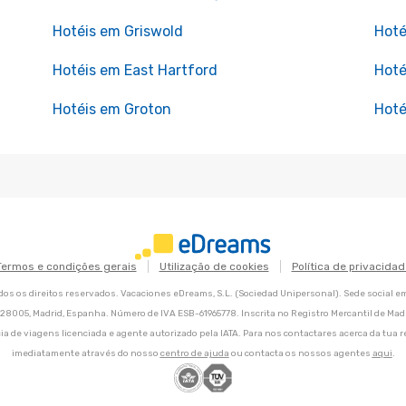
Hotéis em Griswold
Hoté
Hotéis em East Hartford
Hoté
Hotéis em Groton
Hoté
Termos e condições gerais
Utilização de cookies
Política de privacidad
os os direitos reservados. Vacaciones eDreams, S.L. (Sociedad Unipersonal). Sede social e
8, 28005, Madrid, Espanha. Número de IVA ESB-61965778. Inscrita no Registro Mercantil de Madri
ia de viagens licenciada e agente autorizado pela IATA. Para nos contactares acerca da tua r
imediatamente através do nosso
centro de ajuda
ou contacta os nossos agentes
aqui
.