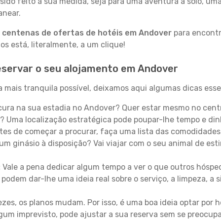
sido feito à sua medida, seja para uma aventura a solo, um
anear.
a
centenas de ofertas de hotéis em Andover
para encontra
 está, literalmente, a um clique!
eservar o seu alojamento em Andover
 mais tranquila possível, deixamos aqui algumas dicas essen
ura na sua estadia no Andover? Quer estar mesmo no centr
? Uma localização estratégica pode poupar-lhe tempo e din
es de começar a procurar, faça uma lista das comodidades 
um ginásio à disposição? Vai viajar com o seu animal de esti
:
Vale a pena dedicar algum tempo a ver o que outros hósped
 podem dar-lhe uma ideia real sobre o serviço, a limpeza, a
zes, os planos mudam. Por isso, é uma boa ideia optar por
 algum imprevisto, pode ajustar a sua reserva sem se preocup