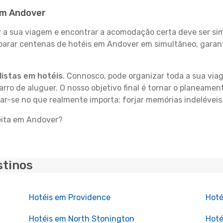
 em Andover
 sua viagem e encontrar a acomodação certa deve ser simp
parar centenas de hotéis em Andover em simultâneo, garant
istas em hotéis
. Connosco, pode organizar toda a sua vi
carro de aluguer. O nosso objetivo final é tornar o planeame
rar-se no que realmente importa: forjar memórias indelévei
feita em Andover?
stinos
Hotéis em Providence
Hoté
Hotéis em North Stonington
Hoté