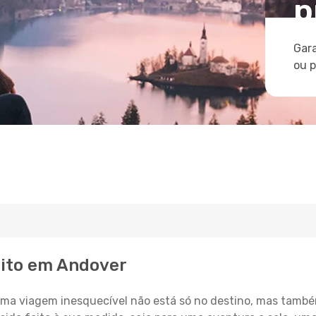
p
Gara
ou 
eito em Andover
a viagem inesquecível não está só no destino, mas també