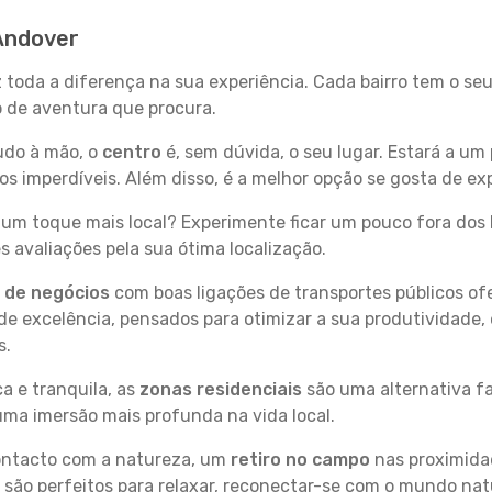
 Andover
z toda a diferença na sua experiência. Cada bairro tem o se
po de aventura que procura.
tudo à mão, o
centro
é, sem dúvida, o seu lugar. Estará a um 
 imperdíveis. Além disso, é a melhor opção se gosta de exp
um toque mais local? Experimente ficar um pouco fora dos 
 avaliações pela sua ótima localização.
s de negócios
com boas ligações de transportes públicos of
e excelência, pensados para otimizar a sua produtividade,
s.
a e tranquila, as
zonas residenciais
são uma alternativa fa
uma imersão mais profunda na vida local.
contacto com a natureza, um
retiro no campo
nas proximida
 são perfeitos para relaxar, reconectar-se com o mundo nat