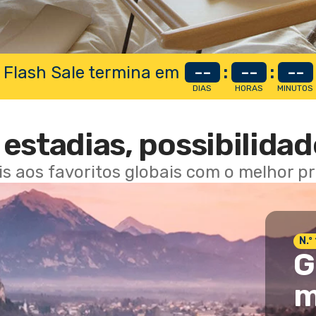
 Flash Sale termina em
--
:
--
:
--
DIAS
HORAS
MINUTOS
estadias, possibilidad
ais aos favoritos globais com o melhor p
N.º
G
m