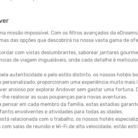
ver
uma missão impossível. Com os filtros avançados da eDreams
gumas das opções que descobrirá na nossa vasta gama de ofe
ordar com vistas deslumbrantes, saborear jantares gourmet
ncias de viagem inigualáveis, onde cada detalhe é meticu
pela autenticidade e pelo estilo distinto, os nossos hotéis 
e personalizado, proporcionam uma experiência muito mais 
iver ansioso por explorar Andover sem gastar uma fortuna. 
-lhe realocar as suas poupanças para novas aventuras.
 pensar em cada membro da família, estas estadias garante
antis envolventes e atividades para todas as idades.
stá relacionada com o trabalho, os nossos hotéis especiali
s com salas de reunião e Wi-Fi de alta velocidade, estão es