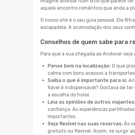
Imagine acordar num sítio que parece ter 
aquele encontro romântico que anda a pl
O nosso site é o seu guia pessoal. Ele filtr
escapadela. A acomodação dos seus sonhos
Conselhos de quem sabe para r
Para que a sua chegada ao Andover seja a
Pense bem na localização:
O que proc
calma com bons acessos a transportes
Saiba o que é importante para si:
Ant
fiável é indispensável? Gostava de ter 
a escolha do hotel.
Leia as opiniões de outros viajantes
confiança. As experiências partilhadas
importantes.
Seja flexível nas suas reservas:
Às ve
gratuito ou flexível. Assim, se surgir