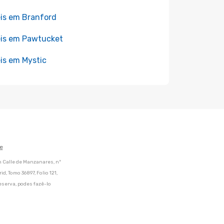
is em Branford
is em Pawtucket
is em Mystic
e
m Calle de Manzanares, nº
d, Tomo 36897, Folio 121,
eserva, podes fazê-lo