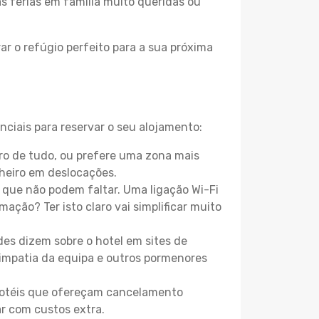
as férias em família muito queridas ou
r o refúgio perfeito para a sua próxima
ciais para reservar o seu alojamento:
o de tudo, ou prefere uma zona mais
heiro em deslocações.
que não podem faltar. Uma ligação Wi-Fi
mação? Ter isto claro vai simplificar muito
es dizem sobre o hotel em sites de
 simpatia da equipa e outros pormenores
 hotéis que ofereçam cancelamento
ar com custos extra.