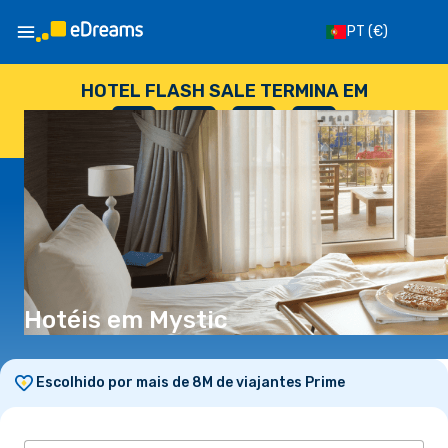
PT
(€)
HOTEL FLASH SALE TERMINA EM
--
:
--
:
--
:
--
DIAS
HORAS
MINUTOS
SEGUNDOS
Hotéis em Mystic
Escolhido por mais de 8M de viajantes Prime