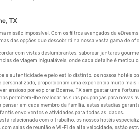
ne, TX
uma missão impossível. Com os filtros avançados da eDreams
gumas das opções que descobrirá na nossa vasta gama de ofe
ordar com vistas deslumbrantes, saborear jantares gourmet
ncias de viagem inigualáveis, onde cada detalhe é meticu
pela autenticidade e pelo estilo distinto, os nossos hotéis 
e personalizado, proporcionam uma experiência muito mais 
iver ansioso por explorar Boerne, TX sem gastar uma fortun
lhas permitem-lhe realocar as suas poupanças para novas a
 pensar em cada membro da família, estas estadias garante
antis envolventes e atividades para todas as idades.
stá relacionada com o trabalho, os nossos hotéis especiali
s com salas de reunião e Wi-Fi de alta velocidade, estão es