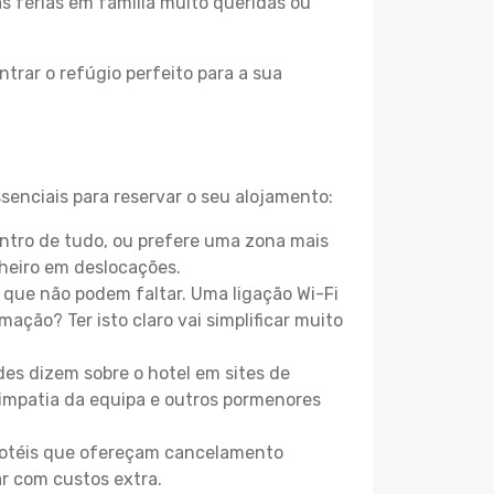
as férias em família muito queridas ou
trar o refúgio perfeito para a sua
senciais para reservar o seu alojamento:
ntro de tudo, ou prefere uma zona mais
heiro em deslocações.
que não podem faltar. Uma ligação Wi-Fi
mação? Ter isto claro vai simplificar muito
es dizem sobre o hotel em sites de
 simpatia da equipa e outros pormenores
 hotéis que ofereçam cancelamento
ar com custos extra.