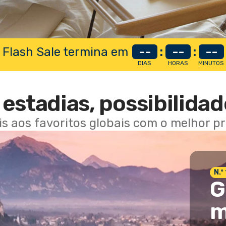
 Flash Sale termina em
--
:
--
:
--
DIAS
HORAS
MINUTOS
estadias, possibilidad
ais aos favoritos globais com o melhor p
N.º
G
m