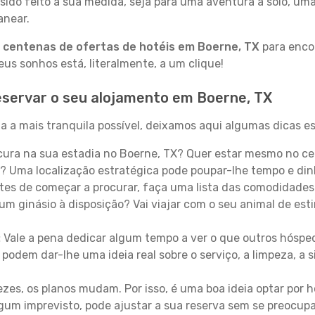
sido feito à sua medida, seja para uma aventura a solo, um
anear.
a
centenas de ofertas de hotéis em Boerne, TX
para encon
s sonhos está, literalmente, a um clique!
servar o seu alojamento em Boerne, TX
 a mais tranquila possível, deixamos aqui algumas dicas es
ura na sua estadia no Boerne, TX? Quer estar mesmo no ce
? Uma localização estratégica pode poupar-lhe tempo e din
es de começar a procurar, faça uma lista das comodidades 
um ginásio à disposição? Vai viajar com o seu animal de esti
:
Vale a pena dedicar algum tempo a ver o que outros hósped
 podem dar-lhe uma ideia real sobre o serviço, a limpeza, a
zes, os planos mudam. Por isso, é uma boa ideia optar por
 algum imprevisto, pode ajustar a sua reserva sem se preocup