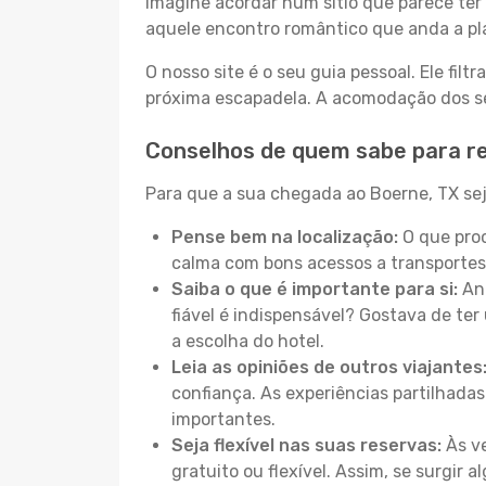
Imagine acordar num sítio que parece ter 
aquele encontro romântico que anda a pl
O nosso site é o seu guia pessoal. Ele filtr
próxima escapadela. A acomodação dos seu
Conselhos de quem sabe para re
Para que a sua chegada ao Boerne, TX seja
Pense bem na localização:
O que proc
calma com bons acessos a transportes
Saiba o que é importante para si:
Ant
fiável é indispensável? Gostava de ter 
a escolha do hotel.
Leia as opiniões de outros viajantes
confiança. As experiências partilhadas
importantes.
Seja flexível nas suas reservas:
Às ve
gratuito ou flexível. Assim, se surgir