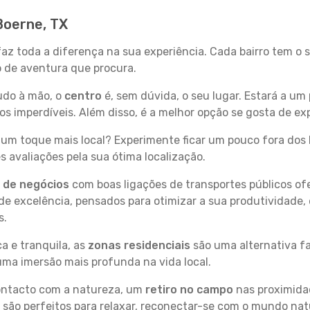
Boerne, TX
faz toda a diferença na sua experiência. Cada bairro tem o
po de aventura que procura.
tudo à mão, o
centro
é, sem dúvida, o seu lugar. Estará a um 
 imperdíveis. Além disso, é a melhor opção se gosta de exp
um toque mais local? Experimente ficar um pouco fora dos 
 avaliações pela sua ótima localização.
s de negócios
com boas ligações de transportes públicos of
e excelência, pensados para otimizar a sua produtividade,
s.
a e tranquila, as
zonas residenciais
são uma alternativa fa
uma imersão mais profunda na vida local.
contacto com a natureza, um
retiro no campo
nas proximida
 são perfeitos para relaxar, reconectar-se com o mundo nat