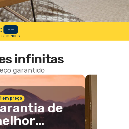
:
--
SEGUNDOS
es infinitas
reço garantido
 1 em preço
arantia de
elhor