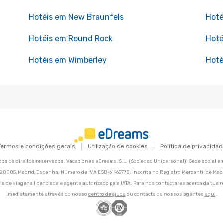
Hotéis em New Braunfels
Hoté
Hotéis em Round Rock
Hoté
Hotéis em Wimberley
Hoté
Termos e condições gerais
Utilização de cookies
Política de privacidad
os os direitos reservados. Vacaciones eDreams, S.L. (Sociedad Unipersonal). Sede social e
8, 28005, Madrid, Espanha. Número de IVA ESB-61965778. Inscrita no Registro Mercantil de Madri
ia de viagens licenciada e agente autorizado pela IATA. Para nos contactares acerca da tua r
imediatamente através do nosso
centro de ajuda
ou contacta os nossos agentes
aqui
.