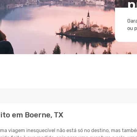
p
Gara
ou 
eito em Boerne, TX
a viagem inesquecível não está só no destino, mas també