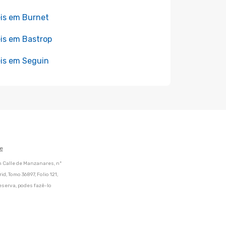
is em Burnet
is em Bastrop
is em Seguin
e
m Calle de Manzanares, nº
d, Tomo 36897, Folio 121,
eserva, podes fazê-lo