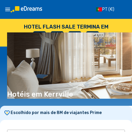
PT
(€)
HOTEL FLASH SALE TERMINA EM
--
:
--
:
--
:
--
DIAS
HORAS
MINUTOS
SEGUNDOS
Hotéis em Kerrville
Escolhido por mais de 8M de viajantes Prime