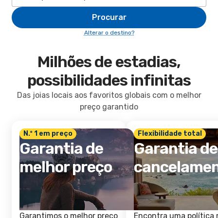
Procurar
Alterar o destino?
Milhões de estadias,
possibilidades infinitas
Das joias locais aos favoritos globais com o melhor
preço garantido
N.º 1 em preço
Flexibilidade total
Garantia de
Garantia de
melhor preço
cancelame
Garantimos o melhor preço
Encontra uma política 