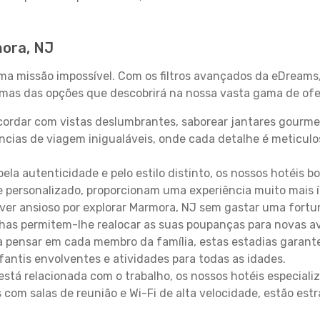
mora, NJ
uma missão impossível. Com os filtros avançados da eDreams
gumas das opções que descobrirá na nossa vasta gama de ofe
ordar com vistas deslumbrantes, saborear jantares gourmet
ncias de viagem inigualáveis, onde cada detalhe é meticu
pela autenticidade e pelo estilo distinto, os nossos hotéis 
e personalizado, proporcionam uma experiência muito mais 
iver ansioso por explorar Marmora, NJ sem gastar uma fortu
lhas permitem-lhe realocar as suas poupanças para novas a
 pensar em cada membro da família, estas estadias garante
antis envolventes e atividades para todas as idades.
stá relacionada com o trabalho, os nossos hotéis especiali
s com salas de reunião e Wi-Fi de alta velocidade, estão es