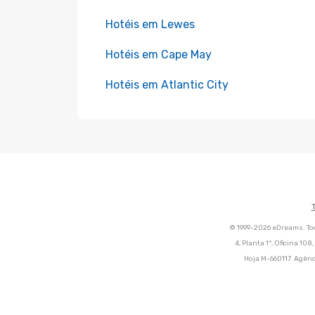
Hotéis em Lewes
Hotéis em Cape May
Hotéis em Atlantic City
© 1999-2026 eDreams. Tod
4, Planta 1ª, Oficina 10
Hoja M-660117. Agênc