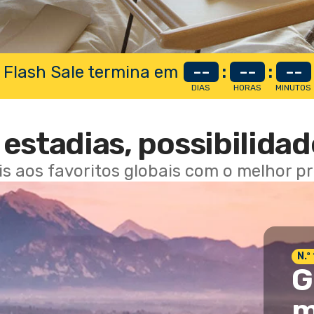
 Flash Sale termina em
--
:
--
:
--
DIAS
HORAS
MINUTOS
estadias, possibilidad
ais aos favoritos globais com o melhor p
N.º
G
m