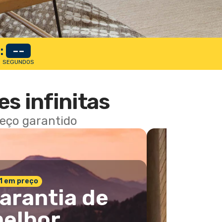
:
--
SEGUNDOS
es infinitas
reço garantido
 1 em preço
arantia de
elhor