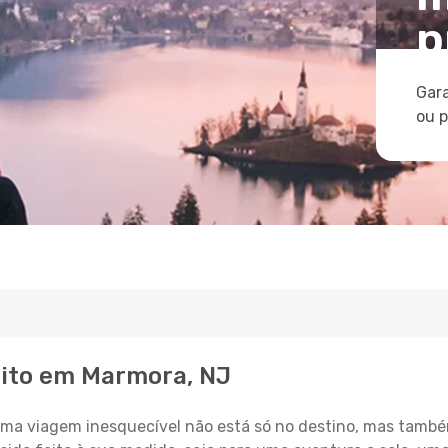
p
Gara
ou 
eito em Marmora, NJ
a viagem inesquecível não está só no destino, mas també