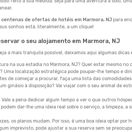
sido feito à sua medida, seja para uma aventura a solo, um
anear.
a
centenas de ofertas de hotéis em Marmora, NJ
para enc
s sonhos está, literalmente, a um clique!
eservar o seu alojamento em Marmora, NJ
ja a mais tranquila possível, deixamos aqui algumas dicas e
ura na sua estadia no Marmora, NJ? Quer estar mesmo no c
? Uma localização estratégica pode poupar-lhe tempo e din
es de começar a procurar, faça uma lista das comodidades 
um ginásio à disposição? Vai viajar com o seu animal de esti
:
Vale a pena dedicar algum tempo a ver o que outros hósped
 podem dar-lhe uma ideia real sobre o serviço, a limpeza, a
zes, os planos mudam. Por isso, é uma boa ideia optar por
 algum imprevisto, pode ajustar a sua reserva sem se preocup