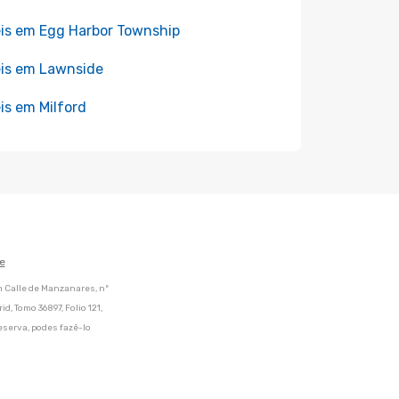
is em Egg Harbor Township
is em Lawnside
is em Milford
e
m Calle de Manzanares, nº
d, Tomo 36897, Folio 121,
eserva, podes fazê-lo