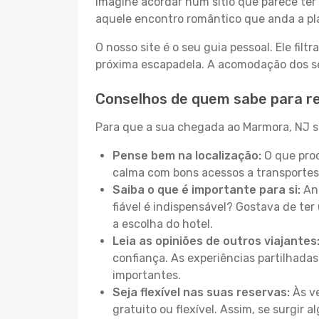
Imagine acordar num sítio que parece ter 
aquele encontro romântico que anda a pl
O nosso site é o seu guia pessoal. Ele filtr
próxima escapadela. A acomodação dos seu
Conselhos de quem sabe para r
Para que a sua chegada ao Marmora, NJ se
Pense bem na localização:
O que proc
calma com bons acessos a transportes
Saiba o que é importante para si:
Ant
fiável é indispensável? Gostava de ter 
a escolha do hotel.
Leia as opiniões de outros viajantes
confiança. As experiências partilhadas
importantes.
Seja flexível nas suas reservas:
Às ve
gratuito ou flexível. Assim, se surgir