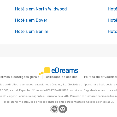
Hotéis em North Wildwood
Hoté
Hotéis em Dover
Hoté
Hotéis em Berlim
Hoté
Termos e condições gerais
Utilização de cookies
Política de privacidad
os os direitos reservados. Vacaciones eDreams, S.L. (Sociedad Unipersonal). Sede social e
8, 28005, Madrid, Espanha. Número de IVA ESB-61965778. Inscrita no Registro Mercantil de Madri
ia de viagens licenciada e agente autorizado pela IATA. Para nos contactares acerca da tua r
imediatamente através do nosso
centro de ajuda
ou contacta os nossos agentes
aqui
.