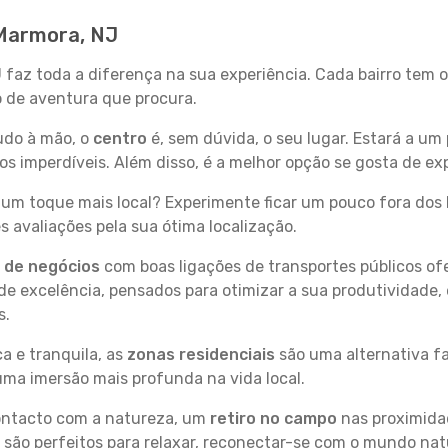
 Marmora, NJ
 faz toda a diferença na sua experiência. Cada bairro tem 
po de aventura que procura.
tudo à mão, o
centro
é, sem dúvida, o seu lugar. Estará a um 
 imperdíveis. Além disso, é a melhor opção se gosta de exp
um toque mais local? Experimente ficar um pouco fora dos 
 avaliações pela sua ótima localização.
s de negócios
com boas ligações de transportes públicos of
e excelência, pensados para otimizar a sua produtividade,
s.
a e tranquila, as
zonas residenciais
são uma alternativa fa
uma imersão mais profunda na vida local.
contacto com a natureza, um
retiro no campo
nas proximida
 são perfeitos para relaxar, reconectar-se com o mundo nat