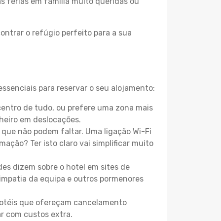
as férias em família muito queridas ou
ontrar o refúgio perfeito para a sua
ssenciais para reservar o seu alojamento:
entro de tudo, ou prefere uma zona mais
heiro em deslocações.
que não podem faltar. Uma ligação Wi-Fi
mação? Ter isto claro vai simplificar muito
es dizem sobre o hotel em sites de
 simpatia da equipa e outros pormenores
 hotéis que ofereçam cancelamento
ar com custos extra.