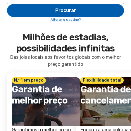
Procurar
Alterar o destino?
Milhões de estadias,
possibilidades infinitas
Das joias locais aos favoritos globais com o melhor
preço garantido
N.º 1 em preço
Flexibilidade total
Garantia de
Garantia de
melhor preço
cancelame
Garantimos o melhor preço
Encontra uma política 