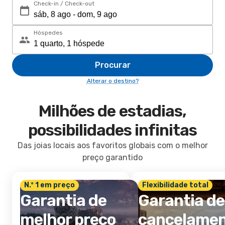
Check-in / Check-out
Hóspedes
Procurar
Alterar o destino?
Milhões de estadias,
possibilidades infinitas
Das joias locais aos favoritos globais com o melhor
preço garantido
N.º 1 em preço
Flexibilidade total
Garantia de
Garantia de
melhor preço
cancelame