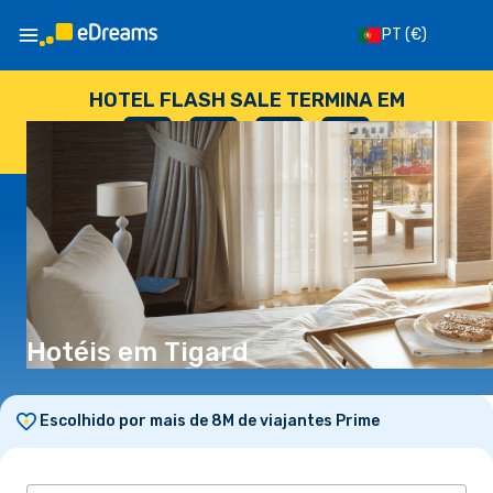
PT
(€)
HOTEL FLASH SALE TERMINA EM
--
:
--
:
--
:
--
DIAS
HORAS
MINUTOS
SEGUNDOS
Hotéis em Tigard
Escolhido por mais de 8M de viajantes Prime