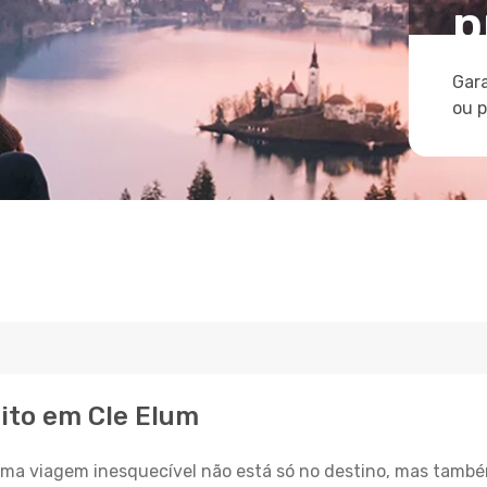
p
Gara
ou 
eito em Cle Elum
a viagem inesquecível não está só no destino, mas també