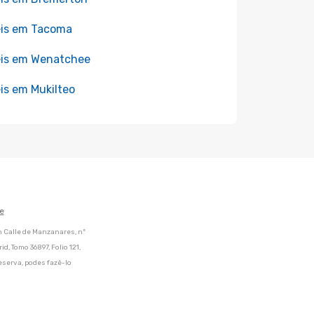
is em Tacoma
is em Wenatchee
is em Mukilteo
e
m Calle de Manzanares, nº
d, Tomo 36897, Folio 121,
eserva, podes fazê-lo