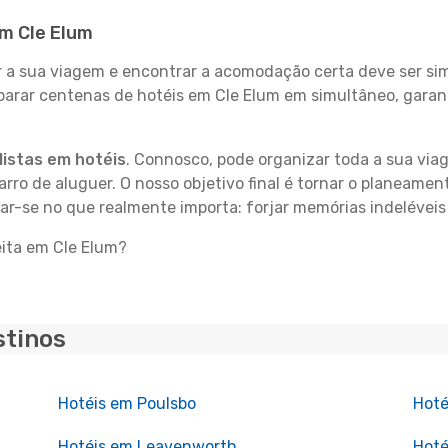
em Cle Elum
 sua viagem e encontrar a acomodação certa deve ser simp
parar centenas de hotéis em Cle Elum em simultâneo, garan
istas em hotéis
. Connosco, pode organizar toda a sua vi
carro de aluguer. O nosso objetivo final é tornar o planeame
rar-se no que realmente importa: forjar memórias indeléveis
eita em Cle Elum?
stinos
Hotéis em Poulsbo
Hoté
Hotéis em Leavenworth
Hoté