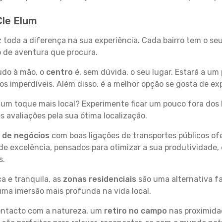
Cle Elum
z toda a diferença na sua experiência. Cada bairro tem o se
po de aventura que procura.
tudo à mão, o
centro
é, sem dúvida, o seu lugar. Estará a um 
 imperdíveis. Além disso, é a melhor opção se gosta de expl
um toque mais local? Experimente ficar um pouco fora dos 
 avaliações pela sua ótima localização.
s de negócios
com boas ligações de transportes públicos of
e excelência, pensados para otimizar a sua produtividade,
s.
a e tranquila, as
zonas residenciais
são uma alternativa fa
uma imersão mais profunda na vida local.
contacto com a natureza, um
retiro no campo
nas proximida