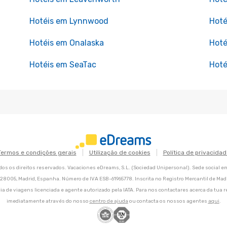
Hotéis em Lynnwood
Hoté
Hotéis em Onalaska
Hoté
Hotéis em SeaTac
Hoté
Termos e condições gerais
Utilização de cookies
Política de privacidad
os os direitos reservados. Vacaciones eDreams, S.L. (Sociedad Unipersonal). Sede social e
8, 28005, Madrid, Espanha. Número de IVA ESB-61965778. Inscrita no Registro Mercantil de Madri
ia de viagens licenciada e agente autorizado pela IATA. Para nos contactares acerca da tua r
imediatamente através do nosso
centro de ajuda
ou contacta os nossos agentes
aqui
.