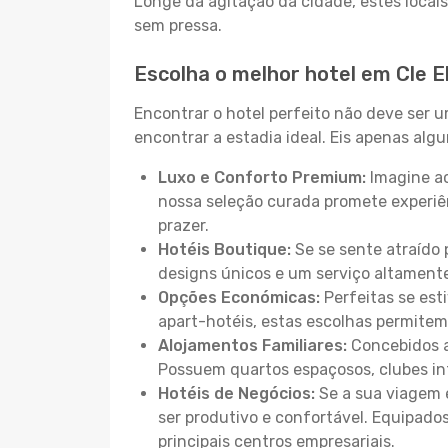
Longe da agitação da cidade, estes locais
sem pressa.
Escolha o melhor hotel em Cle 
Encontrar o hotel perfeito não deve ser 
encontrar a estadia ideal. Eis apenas al
Luxo e Conforto Premium:
Imagine ac
nossa seleção curada promete experiê
prazer.
Hotéis Boutique:
Se se sente atraído 
designs únicos e um serviço altament
Opções Económicas:
Perfeitas se est
apart-hotéis, estas escolhas permitem
Alojamentos Familiares:
Concebidos a
Possuem quartos espaçosos, clubes inf
Hotéis de Negócios:
Se a sua viagem e
ser produtivo e confortável. Equipado
principais centros empresariais.