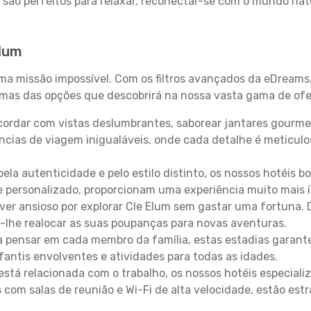
 são perfeitos para relaxar, reconectar-se com o mundo nat
Elum
uma missão impossível. Com os filtros avançados da eDreams
gumas das opções que descobrirá na nossa vasta gama de ofe
ordar com vistas deslumbrantes, saborear jantares gourmet
ncias de viagem inigualáveis, onde cada detalhe é meticu
pela autenticidade e pelo estilo distinto, os nossos hotéis 
e personalizado, proporcionam uma experiência muito mais 
iver ansioso por explorar Cle Elum sem gastar uma fortuna.
-lhe realocar as suas poupanças para novas aventuras.
 pensar em cada membro da família, estas estadias garante
antis envolventes e atividades para todas as idades.
stá relacionada com o trabalho, os nossos hotéis especiali
s com salas de reunião e Wi-Fi de alta velocidade, estão es