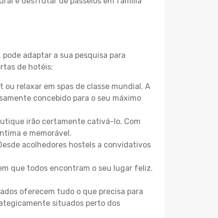
ural e desfrutar de passeios em família
, pode adaptar a sua pesquisa para
rtas de hotéis:
 ou relaxar em spas de classe mundial. A
losamente concebido para o seu máximo
boutique irão certamente cativá-lo. Com
íntima e memorável.
 Desde acolhedores hostels a convidativos
m que todos encontram o seu lugar feliz.
zados oferecem tudo o que precisa para
trategicamente situados perto dos