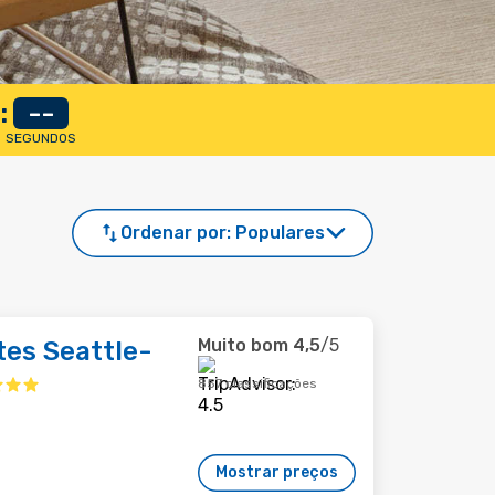
:
--
SEGUNDOS
Ordenar por:
Populares
Muito bom
4,5
/5
es Seattle-
857 classificações
Mostrar preços