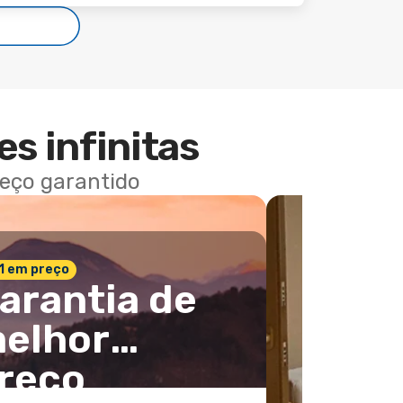
es infinitas
reço garantido
 1 em preço
arantia de
elhor
reço