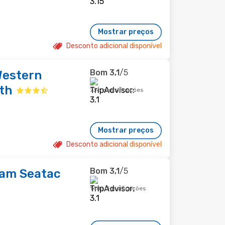
Mostrar preços
Desconto adicional disponível
Bom
3,1
/5
Western
th
736 classificações
Mostrar preços
Desconto adicional disponível
Bom
3,1
/5
ham Seatac
1481 classificações