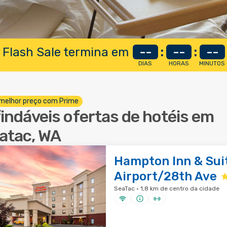
 Flash Sale termina em
--
:
--
:
--
DIAS
HORAS
MINUTOS
melhor preço com Prime
findáveis ofertas de hotéis em
atac, WA
Hampton Inn & Suit
Airport/28th Ave
SeaTac · 1,8 km de centro da cidade