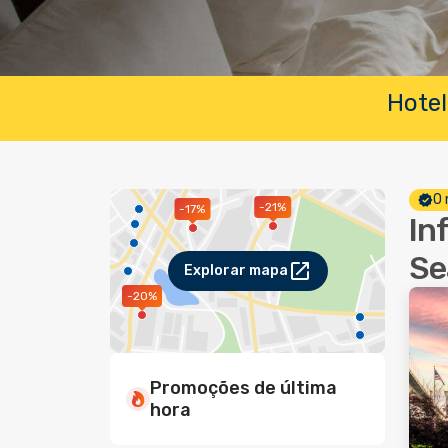
Hotel
O 
-21%
-17%
In
Se
Explorar mapa
-20%
Promoções de última
hora