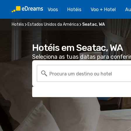
Voos
Hotéis
Voo + Hotel
Au
Hotéis
Estados Unidos da América
Seatac, WA
Hotéis em Seatac, WA
Seleciona as tuas datas para conferi
Procura um destino ou hotel