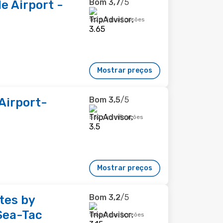
Bom
3,7
/5
e Airport -
1626 classificações
Mostrar preços
Bom
3,5
/5
Airport-
552 classificações
Mostrar preços
Bom
3,2
/5
tes by
Sea-Tac
1146 classificações