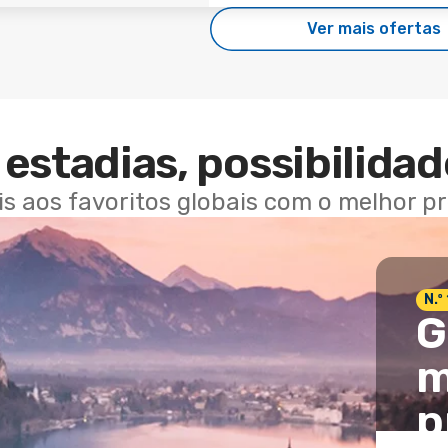
Ver mais ofertas
estadias, possibilidad
ais aos favoritos globais com o melhor p
N.º
G
m
p