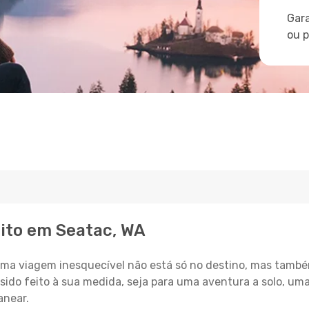
Gara
ou 
eito em Seatac, WA
a viagem inesquecível não está só no destino, mas també
sido feito à sua medida, seja para uma aventura a solo, um
anear.