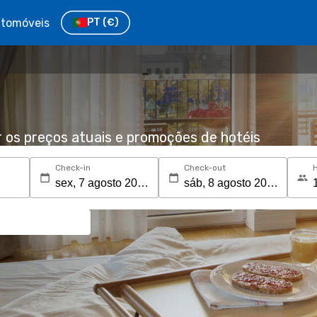
tomóveis
PT
(€)
r os preços atuais e promoções de hotéis
Check-in
Check-out