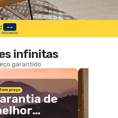
:
--
SEGUNDOS
es infinitas
reço garantido
 1 em preço
arantia de
elhor