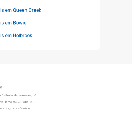
is em Queen Creek
is em Bowie
is em Holbrook
e
m Calle de Manzanares, nº
d, Tomo 36897, Folio 121,
eserva, podes fazê-lo