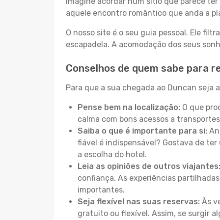
Imagine acordar num sítio que parece ter 
aquele encontro romântico que anda a pl
O nosso site é o seu guia pessoal. Ele filtr
escapadela. A acomodação dos seus sonhos
Conselhos de quem sabe para r
Para que a sua chegada ao Duncan seja a 
Pense bem na localização:
O que proc
calma com bons acessos a transportes
Saiba o que é importante para si:
Ant
fiável é indispensável? Gostava de ter 
a escolha do hotel.
Leia as opiniões de outros viajantes
confiança. As experiências partilhadas
importantes.
Seja flexível nas suas reservas:
Às ve
gratuito ou flexível. Assim, se surgir