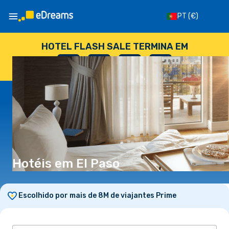
PT
(€)
HOTEL FLASH SALE TERMINA EM
--
:
--
:
--
:
--
DIAS
HORAS
MINUTOS
SEGUNDOS
Hotéis em El Paso
Escolhido por mais de 8M de viajantes Prime