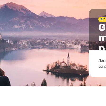
N.º
G
m
p
Gara
ou 