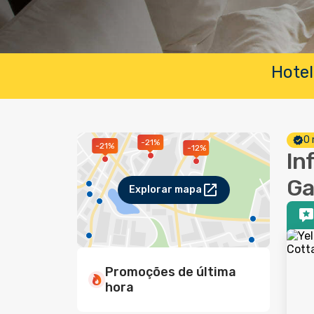
Hotel
O 
-21%
-21%
-12%
In
Ga
Explorar mapa
Promoções de última
hora