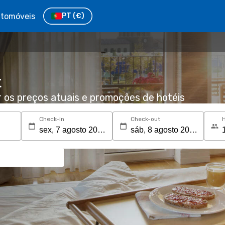
tomóveis
PT
(€)
t
r os preços atuais e promoções de hotéis
Check-in
Check-out