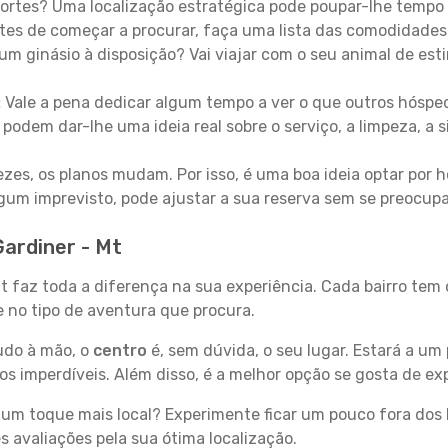
ortes? Uma localização estratégica pode poupar-lhe tempo 
es de começar a procurar, faça uma lista das comodidades 
um ginásio à disposição? Vai viajar com o seu animal de esti
:
Vale a pena dedicar algum tempo a ver o que outros hósped
 podem dar-lhe uma ideia real sobre o serviço, a limpeza, a
zes, os planos mudam. Por isso, é uma boa ideia optar por
 algum imprevisto, pode ajustar a sua reserva sem se preocup
Gardiner - Mt
Mt faz toda a diferença na sua experiência. Cada bairro tem
se no tipo de aventura que procura.
tudo à mão, o
centro
é, sem dúvida, o seu lugar. Estará a um 
 imperdíveis. Além disso, é a melhor opção se gosta de expl
um toque mais local? Experimente ficar um pouco fora dos 
 avaliações pela sua ótima localização.