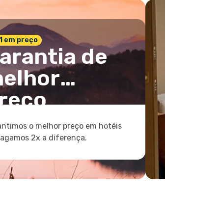
 1 em preço
arantia de
elhor
reço
ntimos o melhor preço em hotéis
pagamos 2x a diferença.