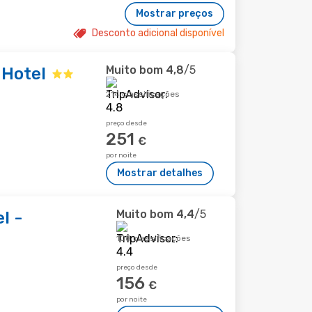
Mostrar preços
Desconto adicional disponível
Muito bom
4,8
/5
 Hotel
214 classificações
preço desde
251
€
por noite
Mostrar detalhes
Muito bom
4,4
/5
l -
108 classificações
preço desde
156
€
por noite