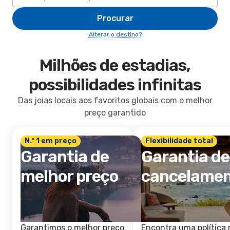
Procurar
Alterar o destino?
Milhões de estadias,
possibilidades infinitas
Das joias locais aos favoritos globais com o melhor
preço garantido
N.º 1 em preço
Flexibilidade total
Garantia de
Garantia de
melhor preço
cancelame
Garantimos o melhor preço
Encontra uma política 