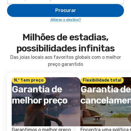
Procurar
Alterar o destino?
Milhões de estadias,
possibilidades infinitas
Das joias locais aos favoritos globais com o melhor
preço garantido
N.º 1 em preço
Flexibilidade total
Garantia de
Garantia de
melhor preço
cancelame
Garantimos o melhor preço
Encontra uma política 