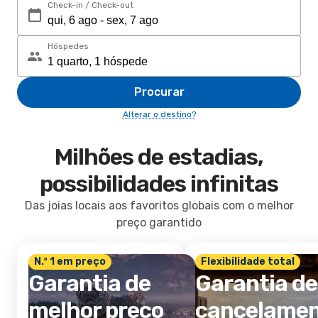
Check-in / Check-out
Hóspedes
Procurar
Alterar o destino?
Milhões de estadias,
possibilidades infinitas
Das joias locais aos favoritos globais com o melhor
preço garantido
N.º 1 em preço
Flexibilidade total
Garantia de
Garantia de
melhor preço
cancelame