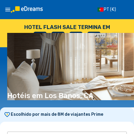
PT
(€)
HOTEL FLASH SALE TERMINA EM
--
:
--
:
--
:
--
DIAS
HORAS
MINUTOS
SEGUNDOS
Hotéis em Los Banos, CA
Escolhido por mais de 8M de viajantes Prime