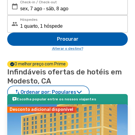
Check-in / Check-out
Hóspedes
Procurar
Alterar o destino?
O melhor preço com Prime
Infindáveis ofertas de hotéis em
Modesto, CA
Ordenar por:
Populares
Escolha popular entre os nossos viajantes
Desconto adicional disponível