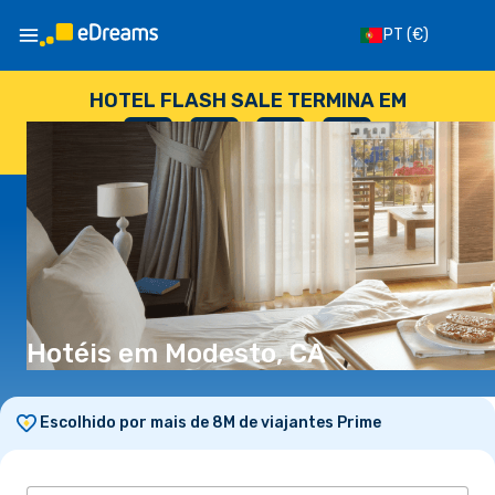
PT
(€)
HOTEL FLASH SALE TERMINA EM
--
:
--
:
--
:
--
DIAS
HORAS
MINUTOS
SEGUNDOS
Hotéis em Modesto, CA
Escolhido por mais de 8M de viajantes Prime