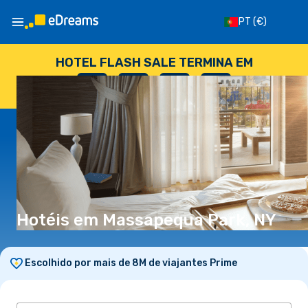
PT
(€)
HOTEL FLASH SALE TERMINA EM
--
:
--
:
--
:
--
DIAS
HORAS
MINUTOS
SEGUNDOS
Hotéis em Massapequa Park, NY
Escolhido por mais de 8M de viajantes Prime