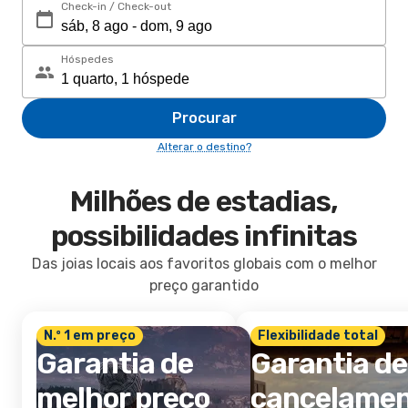
Check-in / Check-out
Hóspedes
Procurar
Alterar o destino?
Milhões de estadias,
possibilidades infinitas
Das joias locais aos favoritos globais com o melhor
preço garantido
N.º 1 em preço
Flexibilidade total
Garantia de
Garantia de
melhor preço
cancelame