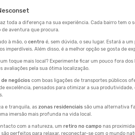
 Nesconset
faz toda a diferença na sua experiência. Cada bairro tem o 
po de aventura que procura.
tudo à mão, o
centro
é, sem dúvida, o seu lugar. Estará a um 
 imperdíveis. Além disso, é a melhor opção se gosta de exp
um toque mais local? Experimente ficar um pouco fora dos 
 avaliações pela sua ótima localização.
s de negócios
com boas ligações de transportes públicos of
e excelência, pensados para otimizar a sua produtividade,
s.
a e tranquila, as
zonas residenciais
são uma alternativa fa
uma imersão mais profunda na vida local.
contacto com a natureza, um
retiro no campo
nas proximida
 são perfeitos para relaxar, reconectar-se com o mundo nat