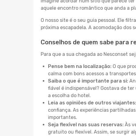
Imagine acordar num sítio que parece ter 
aquele encontro romântico que anda a pl
O nosso site é o seu guia pessoal. Ele filtr
próxima escapadela. A acomodação dos seu
Conselhos de quem sabe para r
Para que a sua chegada ao Nesconset seja
Pense bem na localização:
O que proc
calma com bons acessos a transportes
Saiba o que é importante para si:
Ant
fiável é indispensável? Gostava de ter 
a escolha do hotel.
Leia as opiniões de outros viajantes
confiança. As experiências partilhadas
importantes.
Seja flexível nas suas reservas:
Às ve
gratuito ou flexível. Assim, se surgir