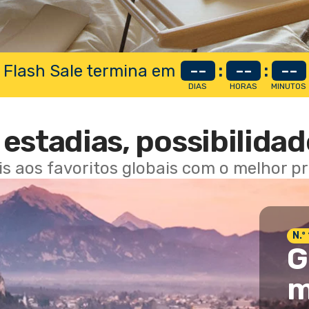
 Flash Sale termina em
--
:
--
:
--
DIAS
HORAS
MINUTOS
estadias, possibilidad
ais aos favoritos globais com o melhor p
N.º
G
m