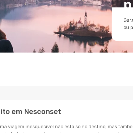
p
Gara
ou 
eito em Nesconset
a viagem inesquecível não está só no destino, mas també