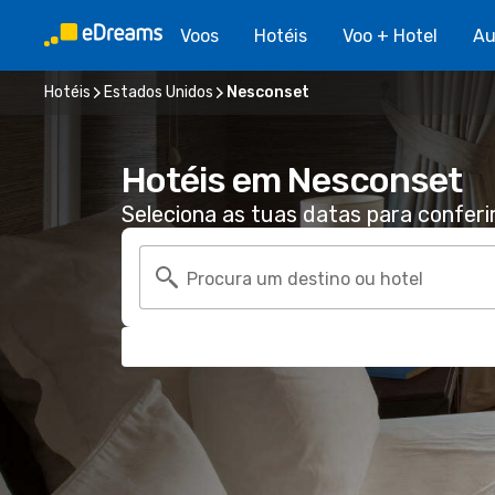
Voos
Hotéis
Voo + Hotel
Au
Hotéis
Estados Unidos
Nesconset
Hotéis em Nesconset
Seleciona as tuas datas para conferi
Procura um destino ou hotel