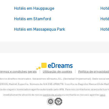
Hotéis em Hauppauge
Hoté
Hotéis em Stamford
Hoté
Hotéis em Massapequa Park
Hoté
Termos e condições gerais
Utilização de cookies
Política de privacidad
os os direitos reservados. Vacaciones eDreams, S.L. (Sociedad Unipersonal). Sede social e
8, 28005, Madrid, Espanha. Número de IVA ESB-61965778. Inscrita no Registro Mercantil de Madri
ia de viagens licenciada e agente autorizado pela IATA. Para nos contactares acerca da tua r
imediatamente através do nosso
centro de ajuda
ou contacta os nossos agentes
aqui
.