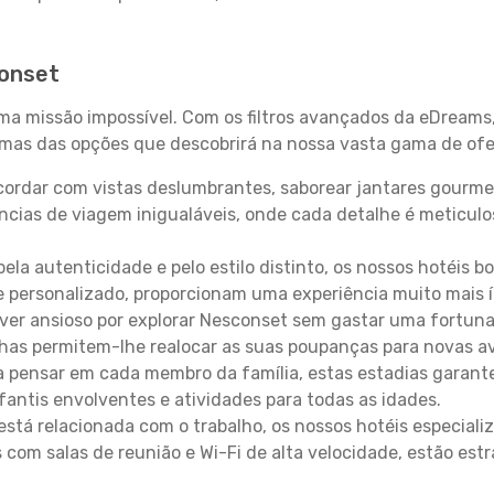
conset
uma missão impossível. Com os filtros avançados da eDreams
gumas das opções que descobrirá na nossa vasta gama de ofe
ordar com vistas deslumbrantes, saborear jantares gourmet
ncias de viagem inigualáveis, onde cada detalhe é meticu
pela autenticidade e pelo estilo distinto, os nossos hotéis 
e personalizado, proporcionam uma experiência muito mais 
iver ansioso por explorar Nesconset sem gastar uma fortuna
lhas permitem-lhe realocar as suas poupanças para novas a
 pensar em cada membro da família, estas estadias garante
antis envolventes e atividades para todas as idades.
stá relacionada com o trabalho, os nossos hotéis especiali
s com salas de reunião e Wi-Fi de alta velocidade, estão es