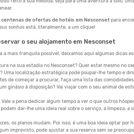
sido feito à sua medida, seja para uma aventura a solo, um
anear.
a
centenas de ofertas de hotéis em Nesconset
para encon
s sonhos está, literalmente, a um clique!
eservar o seu alojamento em Nesconset
 a mais tranquila possível, deixamos aqui algumas dicas ess
ura na sua estadia no Nesconset? Quer estar mesmo no cen
? Uma localização estratégica pode poupar-lhe tempo e din
es de começar a procurar, faça uma lista das comodidades 
um ginásio à disposição? Vai viajar com o seu animal de esti
:
Vale a pena dedicar algum tempo a ver o que outros hósped
 podem dar-lhe uma ideia real sobre o serviço, a limpeza, a
zes, os planos mudam. Por isso, é uma boa ideia optar por
 algum imprevisto, pode ajustar a sua reserva sem se preocup