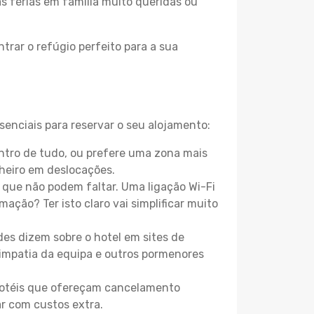
as férias em família muito queridas ou
trar o refúgio perfeito para a sua
enciais para reservar o seu alojamento:
tro de tudo, ou prefere uma zona mais
heiro em deslocações.
que não podem faltar. Uma ligação Wi-Fi
mação? Ter isto claro vai simplificar muito
es dizem sobre o hotel em sites de
 simpatia da equipa e outros pormenores
 hotéis que ofereçam cancelamento
ar com custos extra.