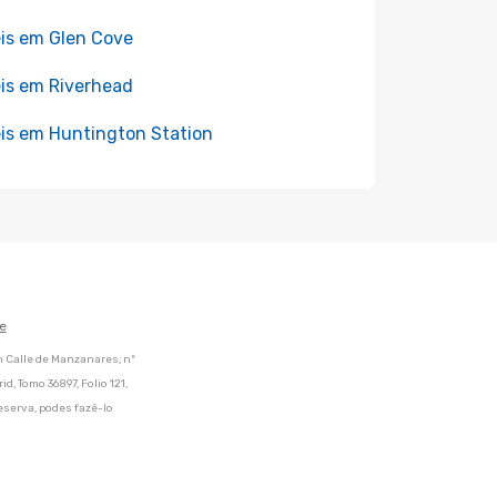
is em Glen Cove
is em Riverhead
is em Huntington Station
e
m Calle de Manzanares, nº
d, Tomo 36897, Folio 121,
eserva, podes fazê-lo