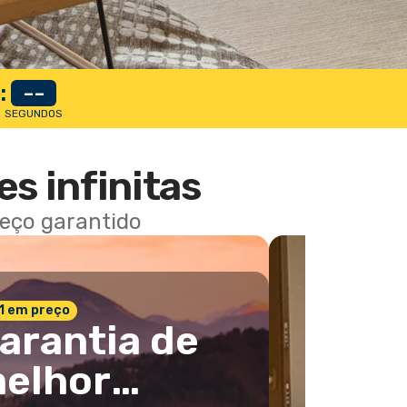
:
--
SEGUNDOS
es infinitas
reço garantido
 1 em preço
arantia de
elhor