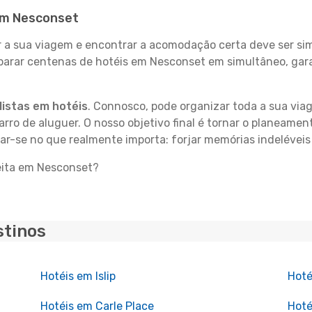
 em Nesconset
 sua viagem e encontrar a acomodação certa deve ser simp
parar centenas de hotéis em Nesconset em simultâneo, gara
istas em hotéis
. Connosco, pode organizar toda a sua vi
carro de aluguer. O nosso objetivo final é tornar o planeame
rar-se no que realmente importa: forjar memórias indelévei
feita em Nesconset?
stinos
Hotéis em Islip
Hoté
Hotéis em Carle Place
Hoté