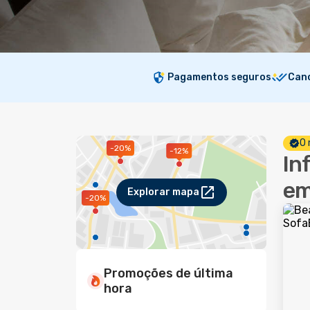
Pagamentos seguros
Canc
O 
-20%
-12%
In
em
Explorar mapa
-20%
Promoções de última
hora