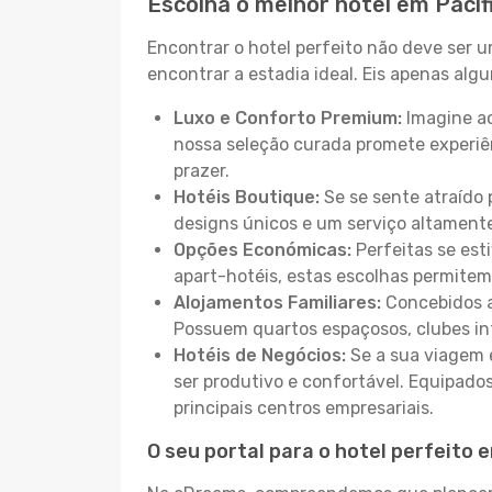
Escolha o melhor hotel em Pacif
Encontrar o hotel perfeito não deve ser 
encontrar a estadia ideal. Eis apenas al
Luxo e Conforto Premium:
Imagine ac
nossa seleção curada promete experiê
prazer.
Hotéis Boutique:
Se se sente atraído 
designs únicos e um serviço altament
Opções Económicas:
Perfeitas se est
apart-hotéis, estas escolhas permitem
Alojamentos Familiares:
Concebidos a
Possuem quartos espaçosos, clubes inf
Hotéis de Negócios:
Se a sua viagem e
ser produtivo e confortável. Equipado
principais centros empresariais.
O seu portal para o hotel perfeito 