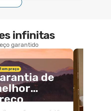
es infinitas
reço garantido
 1 em preço
arantia de
elhor
reço