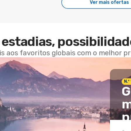
Ver mais ofertas
estadias, possibilidad
ais aos favoritos globais com o melhor p
N.º
G
m
p