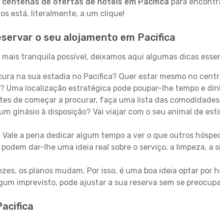
a
centenas de ofertas de hotéis em Pacifica
para encontra
 está, literalmente, a um clique!
servar o seu alojamento em Pacifica
 mais tranquila possível, deixamos aqui algumas dicas essen
ura na sua estadia no Pacifica? Quer estar mesmo no centr
? Uma localização estratégica pode poupar-lhe tempo e din
es de começar a procurar, faça uma lista das comodidades 
um ginásio à disposição? Vai viajar com o seu animal de esti
:
Vale a pena dedicar algum tempo a ver o que outros hósped
 podem dar-lhe uma ideia real sobre o serviço, a limpeza, a
zes, os planos mudam. Por isso, é uma boa ideia optar por
 algum imprevisto, pode ajustar a sua reserva sem se preocup
acifica