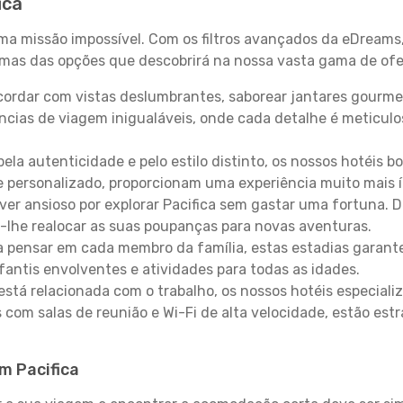
ica
uma missão impossível. Com os filtros avançados da eDreams
gumas das opções que descobrirá na nossa vasta gama de ofe
ordar com vistas deslumbrantes, saborear jantares gourmet
ncias de viagem inigualáveis, onde cada detalhe é meticu
pela autenticidade e pelo estilo distinto, os nossos hotéis 
e personalizado, proporcionam uma experiência muito mais 
iver ansioso por explorar Pacifica sem gastar uma fortuna. 
-lhe realocar as suas poupanças para novas aventuras.
 pensar em cada membro da família, estas estadias garante
antis envolventes e atividades para todas as idades.
stá relacionada com o trabalho, os nossos hotéis especiali
s com salas de reunião e Wi-Fi de alta velocidade, estão es
em Pacifica