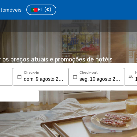
tomóveis
PT
(€)
r os preços atuais e promoções de hotéis
Check-in
Check-out