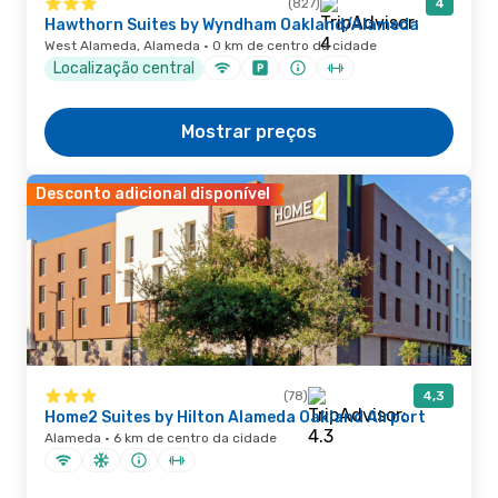
(827)
4
Hawthorn Suites by Wyndham Oakland/Alameda
West Alameda, Alameda · 0 km de centro da cidade
Localização central
Mostrar preços
Desconto adicional disponível
(78)
4,3
Home2 Suites by Hilton Alameda Oakland Airport
Alameda · 6 km de centro da cidade