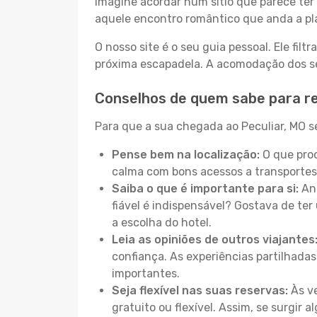
Imagine acordar num sítio que parece ter 
aquele encontro romântico que anda a pl
O nosso site é o seu guia pessoal. Ele filtr
próxima escapadela. A acomodação dos seu
Conselhos de quem sabe para re
Para que a sua chegada ao Peculiar, MO se
Pense bem na localização:
O que proc
calma com bons acessos a transportes
Saiba o que é importante para si:
Ant
fiável é indispensável? Gostava de ter 
a escolha do hotel.
Leia as opiniões de outros viajantes
confiança. As experiências partilhadas
importantes.
Seja flexível nas suas reservas:
Às ve
gratuito ou flexível. Assim, se surgir