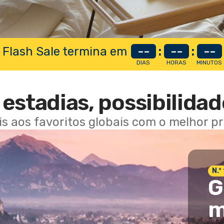
 Flash Sale termina em
--
:
--
:
--
DIAS
HORAS
MINUTOS
estadias, possibilidad
ais aos favoritos globais com o melhor p
N.º
G
m