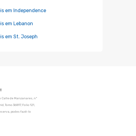
is em Independence
is em Lebanon
is em St. Joseph
e
m Calle de Manzanares, nº
d, Tomo 36897, Folio 121,
eserva, podes fazê-lo