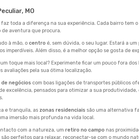
Peculiar, MO
O faz toda a diferença na sua experiência. Cada bairro tem 
po de aventura que procura.
tudo à mão, o
centro
é, sem dúvida, o seu lugar. Estará a um 
imperdíveis. Além disso, é a melhor opção se gosta de expl
um toque mais local? Experimente ficar um pouco fora dos 
 avaliações pela sua ótima localização.
s de negócios
com boas ligações de transportes públicos of
e excelência, pensados para otimizar a sua produtividade,
s.
a e tranquila, as
zonas residenciais
são uma alternativa fa
uma imersão mais profunda na vida local.
contacto com a natureza, um
retiro no campo
nas proximida
 são perfeitos para relaxar, reconectar-se com o mundo nat