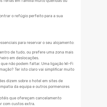
as férias em família muito queridas ou
ntrar o refúgio perfeito para a sua
ssenciais para reservar o seu alojamento:
entro de tudo, ou prefere uma zona mais
heiro em deslocações.
que não podem faltar. Uma ligação Wi-Fi
mação? Ter isto claro vai simplificar muito
es dizem sobre o hotel em sites de
 simpatia da equipa e outros pormenores
 hotéis que ofereçam cancelamento
ar com custos extra.