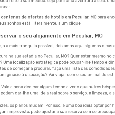
sido feito à sua medida, seja para uma aventura a solo, um
anear.
a
centenas de ofertas de hotéis em Peculiar, MO
para enco
s sonhos está, literalmente, a um clique!
servar o seu alojamento em Peculiar, MO
ja a mais tranquila possível, deixamos aqui algumas dicas e
ura na sua estadia no Peculiar, MO? Quer estar mesmo no c
? Uma localização estratégica pode poupar-lhe tempo e din
es de começar a procurar, faça uma lista das comodidades 
um ginásio à disposição? Vai viajar com o seu animal de esti
:
Vale a pena dedicar algum tempo a ver o que outros hósped
 podem dar-lhe uma ideia real sobre o serviço, a limpeza, a
zes, os planos mudam. Por isso, é uma boa ideia optar por
 algum imprevisto, pode ajustar a sua reserva sem se preocup