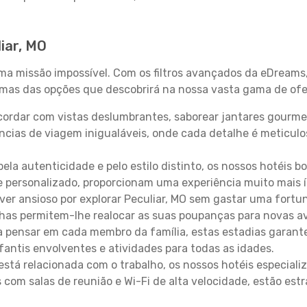
iar, MO
uma missão impossível. Com os filtros avançados da eDreams
gumas das opções que descobrirá na nossa vasta gama de ofe
ordar com vistas deslumbrantes, saborear jantares gourmet
ncias de viagem inigualáveis, onde cada detalhe é meticu
pela autenticidade e pelo estilo distinto, os nossos hotéis 
e personalizado, proporcionam uma experiência muito mais 
iver ansioso por explorar Peculiar, MO sem gastar uma fortu
lhas permitem-lhe realocar as suas poupanças para novas a
 pensar em cada membro da família, estas estadias garante
antis envolventes e atividades para todas as idades.
stá relacionada com o trabalho, os nossos hotéis especiali
s com salas de reunião e Wi-Fi de alta velocidade, estão es