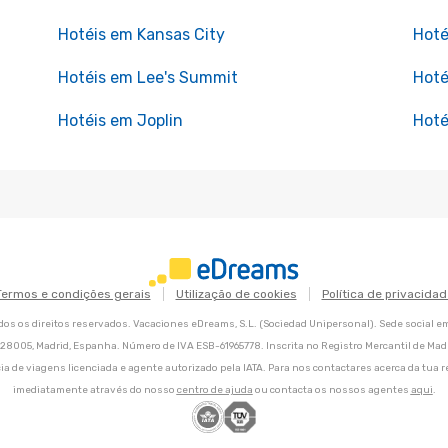
Hotéis em Kansas City
Hoté
Hotéis em Lee's Summit
Hoté
Hotéis em Joplin
Hoté
Termos e condições gerais
Utilização de cookies
Política de privacidad
os os direitos reservados. Vacaciones eDreams, S.L. (Sociedad Unipersonal). Sede social e
8, 28005, Madrid, Espanha. Número de IVA ESB-61965778. Inscrita no Registro Mercantil de Madri
ia de viagens licenciada e agente autorizado pela IATA. Para nos contactares acerca da tua r
imediatamente através do nosso
centro de ajuda
ou contacta os nossos agentes
aqui
.