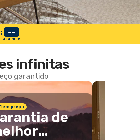
:
--
SEGUNDOS
es infinitas
reço garantido
 1 em preço
arantia de
elhor