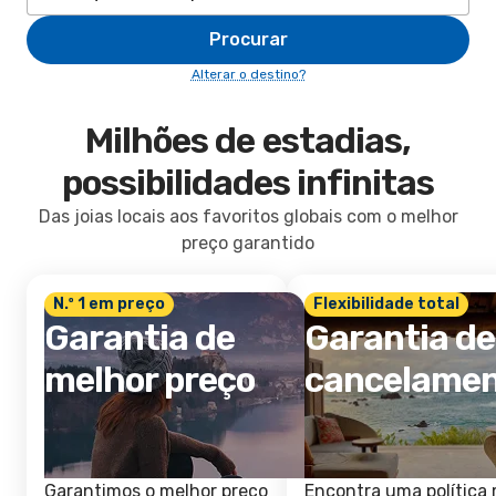
Procurar
Alterar o destino?
Milhões de estadias,
possibilidades infinitas
Das joias locais aos favoritos globais com o melhor
preço garantido
N.º 1 em preço
Flexibilidade total
Garantia de
Garantia de
melhor preço
cancelame
Garantimos o melhor preço
Encontra uma política 