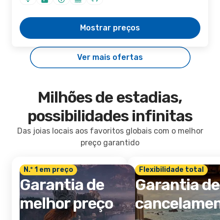
Mostrar preços
Ver mais ofertas
Milhões de estadias,
possibilidades infinitas
Das joias locais aos favoritos globais com o melhor
preço garantido
N.º 1 em preço
Flexibilidade total
Garantia de
Garantia de
melhor preço
cancelame