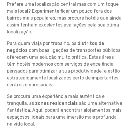
Prefere uma localização central mas com um toque
mais local? Experimente ficar um pouco fora dos
bairros mais populares, mas procure hotéis que ainda
assim tenham excelentes avaliações pela sua ótima
localização.
Para quem viaja por trabalho, os
distritos de
negócios
com boas ligações de transportes públicos
oferecem uma solução muito prática. Estas áreas
têm hotéis modernos com serviços de excelência,
pensados para otimizar a sua produtividade, e estão
estrategicamente localizados perto de importantes
centros empresariais.
Se procura uma experiência mais autêntica e
tranquila, as
zonas residenciais
são uma alternativa
fantástica. Aqui, poderá encontrar alojamentos mais
espaçosos, ideais para uma imersão mais profunda
na vida local.