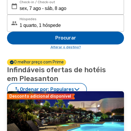
Check-in / Check-out
Hóspedes
Procurar
Alterar o destino?
O melhor preço com Prime
Infindáveis ofertas de hotéis
em Pleasanton
Ordenar por:
Populares
Desconto adicional disponível