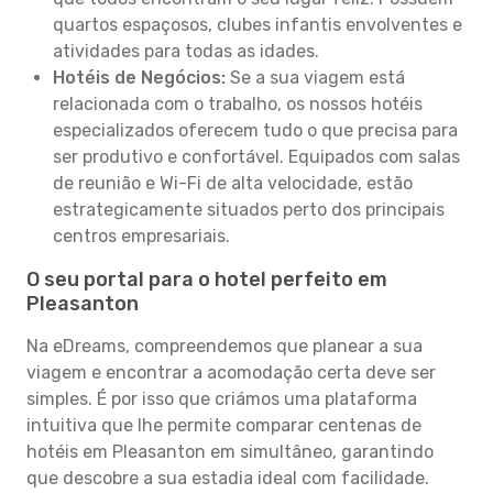
quartos espaçosos, clubes infantis envolventes e
atividades para todas as idades.
Hotéis de Negócios:
Se a sua viagem está
relacionada com o trabalho, os nossos hotéis
especializados oferecem tudo o que precisa para
ser produtivo e confortável. Equipados com salas
de reunião e Wi-Fi de alta velocidade, estão
estrategicamente situados perto dos principais
centros empresariais.
O seu portal para o hotel perfeito em
Pleasanton
Na eDreams, compreendemos que planear a sua
viagem e encontrar a acomodação certa deve ser
simples. É por isso que criámos uma plataforma
intuitiva que lhe permite comparar centenas de
hotéis em Pleasanton em simultâneo, garantindo
que descobre a sua estadia ideal com facilidade.