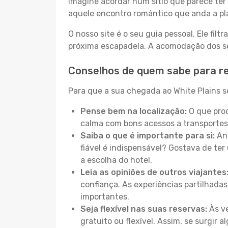
Imagine acordar num sítio que parece ter 
aquele encontro romântico que anda a pl
O nosso site é o seu guia pessoal. Ele filtr
próxima escapadela. A acomodação dos seu
Conselhos de quem sabe para re
Para que a sua chegada ao White Plains se
Pense bem na localização:
O que proc
calma com bons acessos a transportes
Saiba o que é importante para si:
Ant
fiável é indispensável? Gostava de ter 
a escolha do hotel.
Leia as opiniões de outros viajantes
confiança. As experiências partilhadas
importantes.
Seja flexível nas suas reservas:
Às ve
gratuito ou flexível. Assim, se surgir