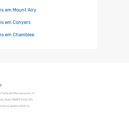
is em Mount Airy
is em Conyers
is em Chamblee
e
m Calle de Manzanares, nº
d, Tomo 36897, Folio 121,
eserva, podes fazê-lo