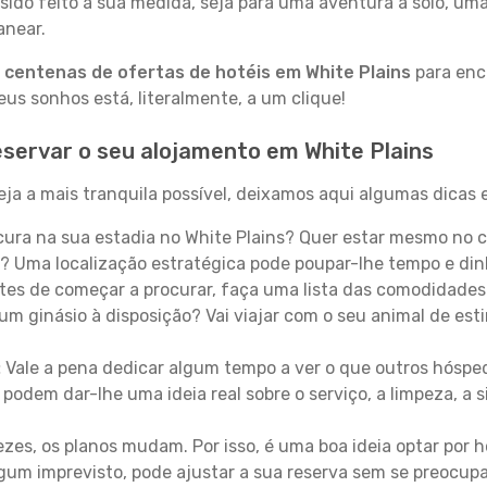
sido feito à sua medida, seja para uma aventura a solo, um
anear.
a
centenas de ofertas de hotéis em White Plains
para enco
s sonhos está, literalmente, a um clique!
servar o seu alojamento em White Plains
ja a mais tranquila possível, deixamos aqui algumas dicas e
ura na sua estadia no White Plains? Quer estar mesmo no 
? Uma localização estratégica pode poupar-lhe tempo e din
es de começar a procurar, faça uma lista das comodidades 
um ginásio à disposição? Vai viajar com o seu animal de esti
:
Vale a pena dedicar algum tempo a ver o que outros hósped
 podem dar-lhe uma ideia real sobre o serviço, a limpeza, a
zes, os planos mudam. Por isso, é uma boa ideia optar por
 algum imprevisto, pode ajustar a sua reserva sem se preocup