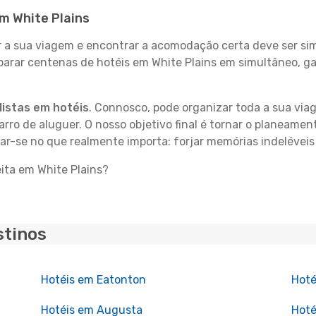
em White Plains
 sua viagem e encontrar a acomodação certa deve ser simp
parar centenas de hotéis em White Plains em simultâneo, g
istas em hotéis
. Connosco, pode organizar toda a sua vi
carro de aluguer. O nosso objetivo final é tornar o planeame
ar-se no que realmente importa: forjar memórias indeléveis
eita em White Plains?
stinos
Hotéis em Eatonton
Hot
Hotéis em Augusta
Hoté