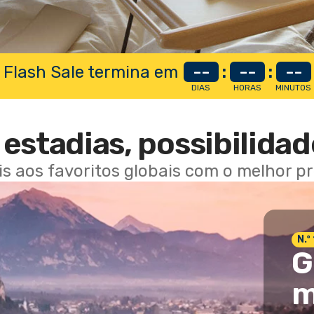
 Flash Sale termina em
--
:
--
:
--
DIAS
HORAS
MINUTOS
estadias, possibilidad
ais aos favoritos globais com o melhor p
N.º
G
m