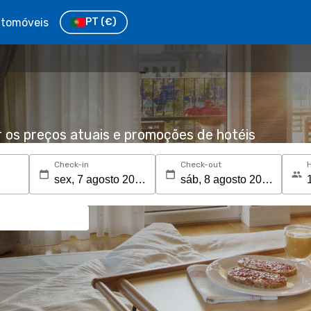
tomóveis
PT
(€)
r os preços atuais e promoções de hotéis
Check-in
Check-out