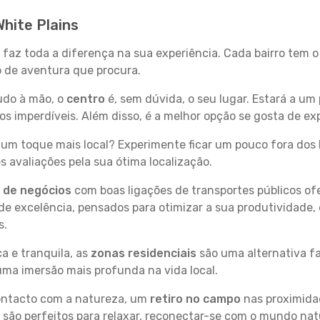
White Plains
s faz toda a diferença na sua experiência. Cada bairro tem 
po de aventura que procura.
tudo à mão, o
centro
é, sem dúvida, o seu lugar. Estará a um 
 imperdíveis. Além disso, é a melhor opção se gosta de expl
um toque mais local? Experimente ficar um pouco fora dos 
 avaliações pela sua ótima localização.
s de negócios
com boas ligações de transportes públicos of
e excelência, pensados para otimizar a sua produtividade,
s.
a e tranquila, as
zonas residenciais
são uma alternativa fa
uma imersão mais profunda na vida local.
contacto com a natureza, um
retiro no campo
nas proximida
 são perfeitos para relaxar, reconectar-se com o mundo nat