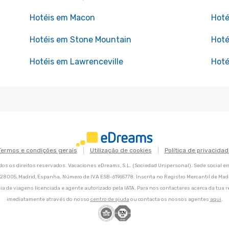
Hotéis em Macon
Hoté
Hotéis em Stone Mountain
Hoté
Hotéis em Lawrenceville
Hoté
Termos e condições gerais
Utilização de cookies
Política de privacidad
os os direitos reservados. Vacaciones eDreams, S.L. (Sociedad Unipersonal). Sede social e
8, 28005, Madrid, Espanha. Número de IVA ESB-61965778. Inscrita no Registro Mercantil de Madri
ia de viagens licenciada e agente autorizado pela IATA. Para nos contactares acerca da tua r
imediatamente através do nosso
centro de ajuda
ou contacta os nossos agentes
aqui
.