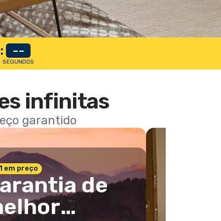
:
--
SEGUNDOS
es infinitas
reço garantido
 1 em preço
arantia de
elhor