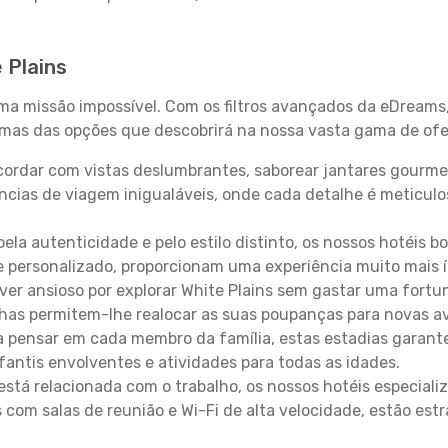
 Plains
uma missão impossível. Com os filtros avançados da eDreams
gumas das opções que descobrirá na nossa vasta gama de ofe
ordar com vistas deslumbrantes, saborear jantares gourmet
ncias de viagem inigualáveis, onde cada detalhe é meticu
pela autenticidade e pelo estilo distinto, os nossos hotéis 
e personalizado, proporcionam uma experiência muito mais 
iver ansioso por explorar White Plains sem gastar uma fortu
lhas permitem-lhe realocar as suas poupanças para novas a
 pensar em cada membro da família, estas estadias garante
antis envolventes e atividades para todas as idades.
stá relacionada com o trabalho, os nossos hotéis especiali
s com salas de reunião e Wi-Fi de alta velocidade, estão es