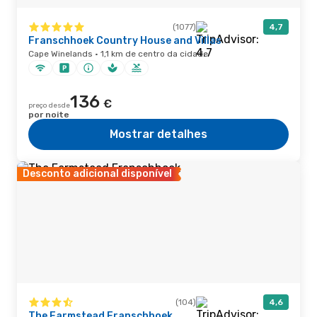
(1077)
4,7
Franschhoek Country House and Villas
Cape Winelands · 1,1 km de centro da cidade
136
€
preço desde
por noite
Mostrar detalhes
Desconto adicional disponível
(104)
4,6
The Farmstead Franschhoek