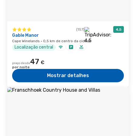
(157)
4,5
Gable Manor
Cape Winelands · 0,5 km de centro da cidade
Localização central
47
€
preço desde
por noite
Mostrar detalhes