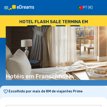
PT
(€)
HOTEL FLASH SALE TERMINA EM
--
:
--
:
--
:
--
DIAS
HORAS
MINUTOS
SEGUNDOS
Hotéis em Franschhoek
Escolhido por mais de 8M de viajantes Prime