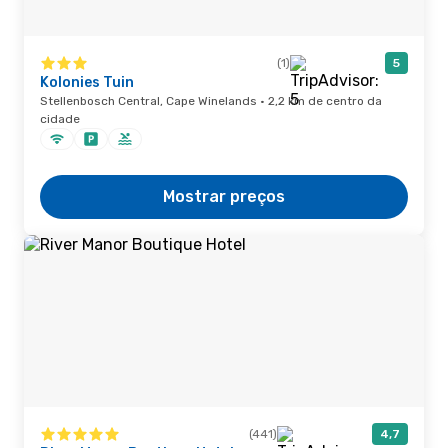
(1)
5
Kolonies Tuin
Stellenbosch Central, Cape Winelands · 2,2 km de centro da
cidade
Mostrar preços
(441)
4,7