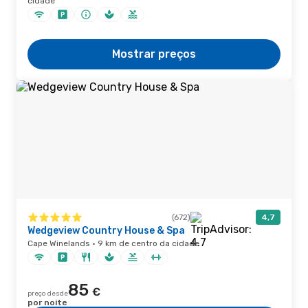
cidade
Mostrar preços
(672)
4,7
Wedgeview Country House & Spa
Cape Winelands · 9 km de centro da cidade
85
€
preço desde
por noite