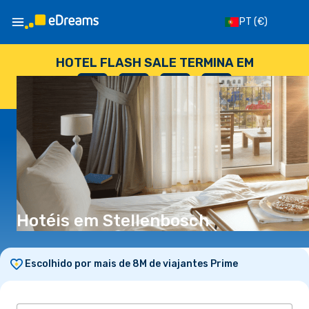
PT
(€)
HOTEL FLASH SALE TERMINA EM
--
:
--
:
--
:
--
DIAS
HORAS
MINUTOS
SEGUNDOS
Hotéis em Stellenbosch
Escolhido por mais de 8M de viajantes Prime