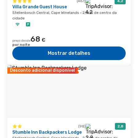
(467)
4,2
Villa Grande Guest House
Stellenbosch Central, Cape Winelands · 2,1 km de centro da
cidade
68
€
preço desde
por noite
Mostrar detalhes
Desconto adicional disponível
(98)
2,8
Stumble Inn Backpackers Lodge