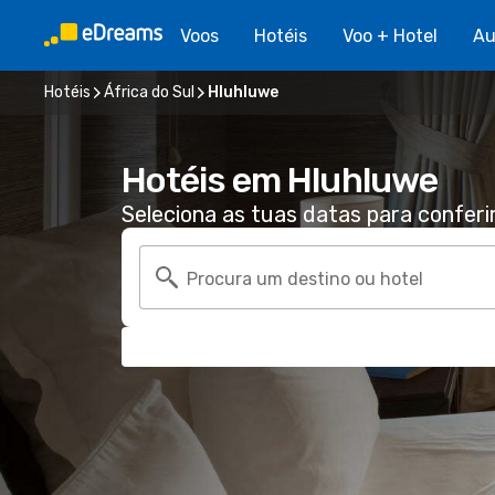
Voos
Hotéis
Voo + Hotel
Au
Hotéis
África do Sul
Hluhluwe
Hotéis em Hluhluwe
Seleciona as tuas datas para conferi
Procura um destino ou hotel