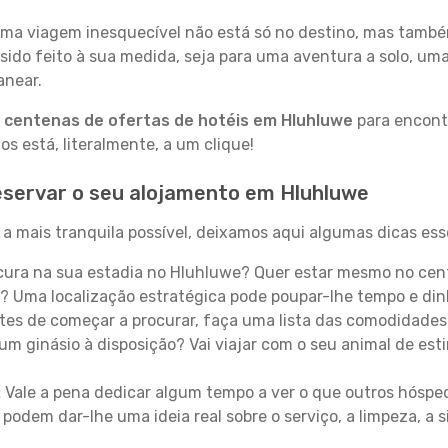
a viagem inesquecível não está só no destino, mas també
sido feito à sua medida, seja para uma aventura a solo, um
anear.
a
centenas de ofertas de hotéis em Hluhluwe
para encontr
 está, literalmente, a um clique!
eservar o seu alojamento em Hluhluwe
a mais tranquila possível, deixamos aqui algumas dicas esse
ura na sua estadia no Hluhluwe? Quer estar mesmo no cent
? Uma localização estratégica pode poupar-lhe tempo e din
es de começar a procurar, faça uma lista das comodidades 
um ginásio à disposição? Vai viajar com o seu animal de esti
:
Vale a pena dedicar algum tempo a ver o que outros hósped
 podem dar-lhe uma ideia real sobre o serviço, a limpeza, a