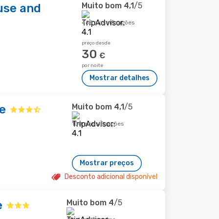
Muito bom
4,1
/5
use and
468 classificações
preço desde
30
€
por noite
Mostrar detalhes
Muito bom
4,1
/5
e
100 classificações
Mostrar preços
Desconto adicional disponível
Muito bom
4
/5
e