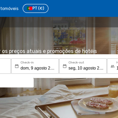
tomóveis
PT
(€)
r os preços atuais e promoções de hotéis
Check-in
Check-out