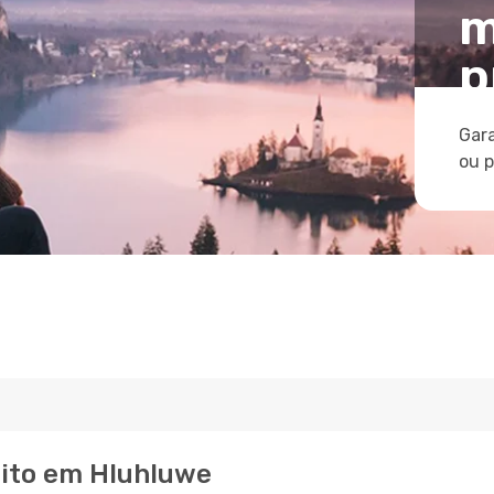
m
p
Gara
ou 
eito em Hluhluwe