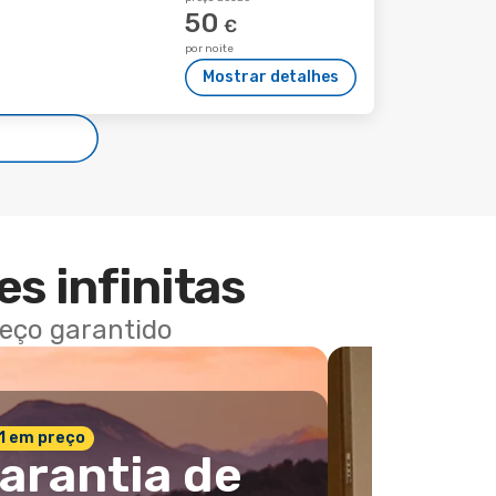
50
€
por noite
Mostrar detalhes
es infinitas
reço garantido
 1 em preço
arantia de