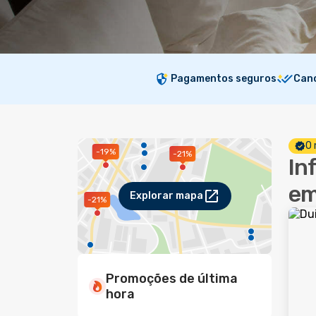
Pagamentos seguros
Canc
O 
-19%
-21%
In
em
Explorar mapa
-21%
Promoções de última
hora