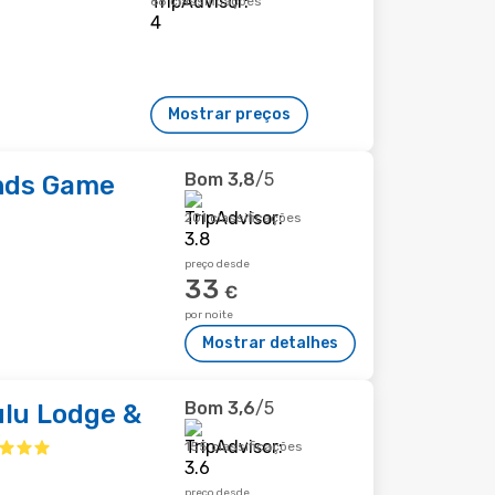
68 classificações
Mostrar preços
Bom
3,8
/5
nds Game
201 classificações
preço desde
33
€
por noite
Mostrar detalhes
Bom
3,6
/5
lu Lodge &
155 classificações
preço desde