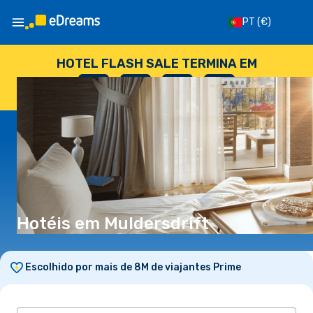
PT
(€)
HOTEL FLASH SALE TERMINA EM
--
:
--
:
--
:
--
DIAS
HORAS
MINUTOS
SEGUNDOS
Hotéis em Muldersdrift
Escolhido por mais de 8M de viajantes Prime