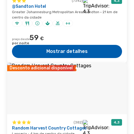
(7342)
4,3
@Sandton Hotel
Greater Johannesburg Metropolitan Area, Sandton · 21 km de
centro da cidade
59
€
preço desde
por noite
Mostrar detalhes
Desconto adicional disponível
(382)
4,3
Random Harvest Country Cottages
Lanseria · 4 km de centro da cidade