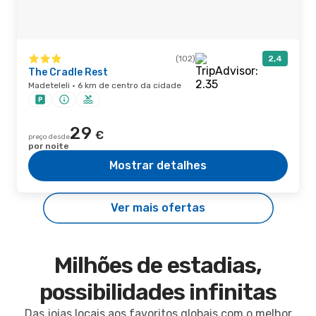
(102)
2,4
The Cradle Rest
Madeteleli · 6 km de centro da cidade
29
€
preço desde
por noite
Mostrar detalhes
Ver mais ofertas
Milhões de estadias,
possibilidades infinitas
Das joias locais aos favoritos globais com o melhor