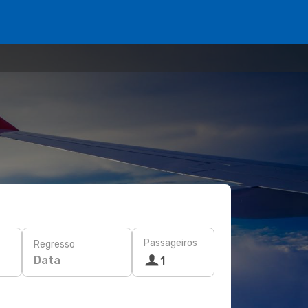
Passageiros
Regresso
Data
1