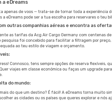
om a eDreams
a apenas de voos — trata-se de tornar toda a experiência d
is a eDreams pode ser a tua escolha para reservares o teu b
om outras companhias aéreas e encontra as oferta
nte as tarifas da Acg Air Cargo Germany com centenas de
pesquisa foi concebido para facilitar a filtragem por preço
dequada ao teu estilo de viagem e orçamento.
veis:
tress! Connosco, tens sempre opções de reserva flexíveis, q
fa. Quer viajes em classe económica ou faças um upgrade par
e.
olta do mundo:
ar mais do que um destino? É fácil! A eDreams torna muito s
colher as cidades ou os países que queres explorar e nós a