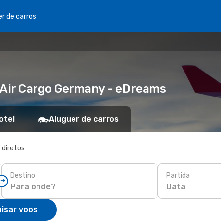
er de carros
g Air Cargo Germany - eDreams
otel
Aluguer de carros
 diretos
Destino
Partida
Data
isar voos