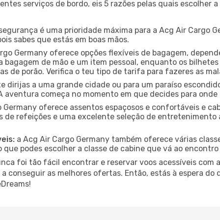
entes serviços de bordo, eis 5 razões pelas quais escolher
segurança é uma prioridade máxima para a Acg Air Cargo 
, pois sabes que estás em boas mãos.
rgo Germany oferece opções flexíveis de bagagem, dependen
bagagem de mão e um item pessoal, enquanto os bilhetes 
s de porão. Verifica o teu tipo de tarifa para fazeres as ma
e dirijas a uma grande cidade ou para um paraíso escondid
A aventura começa no momento em que decides para onde i
o Germany oferece assentos espaçosos e confortáveis e ca
de refeições e uma excelente seleção de entretenimento a
eis:
a Acg Air Cargo Germany também oferece várias classes
o que podes escolher a classe de cabine que vá ao encontro
ca foi tão fácil encontrar e reservar voos acessíveis com 
e a conseguir as melhores ofertas. Então, estás à espera do
eDreams!