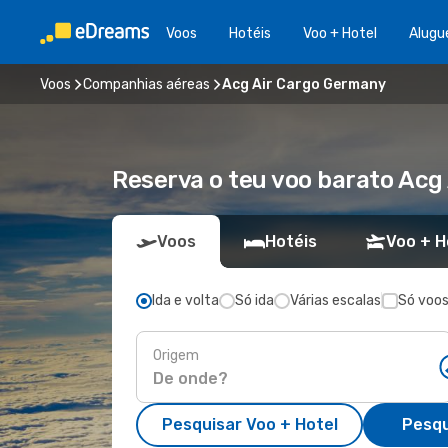
Voos
Hotéis
Voo + Hotel
Alugu
Voos
Companhias aéreas
Acg Air Cargo Germany
Reserva o teu voo barato Ac
Voos
Hotéis
Voo + H
Ida e volta
Só ida
Várias escalas
Só voos
Origem
Pesquisar Voo + Hotel
Pesqu