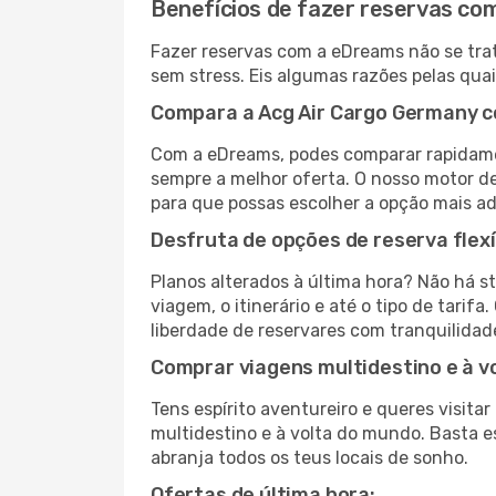
Benefícios de fazer reservas c
Fazer reservas com a eDreams não se trat
sem stress. Eis algumas razões pelas qua
Compara a Acg Air Cargo Germany c
Com a eDreams, podes comparar rapidame
sempre a melhor oferta. O nosso motor de 
para que possas escolher a opção mais a
Desfruta de opções de reserva flexí
Planos alterados à última hora? Não há s
viagem, o itinerário e até o tipo de tari
liberdade de reservares com tranquilidad
Comprar viagens multidestino e à v
Tens espírito aventureiro e queres visit
multidestino e à volta do mundo. Basta es
abranja todos os teus locais de sonho.
Ofertas de última hora: