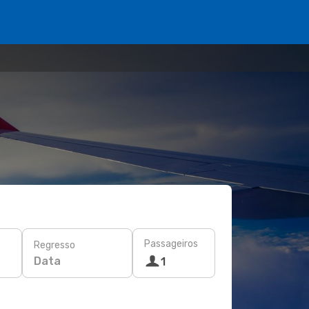
Passageiros
Regresso
Data
1