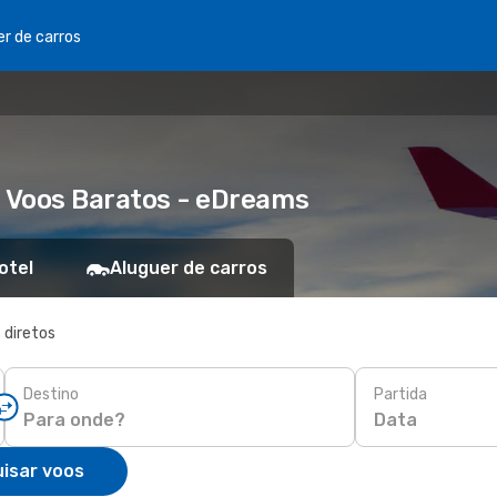
er de carros
a Voos Baratos - eDreams
otel
Aluguer de carros
 diretos
Destino
Partida
Data
isar voos