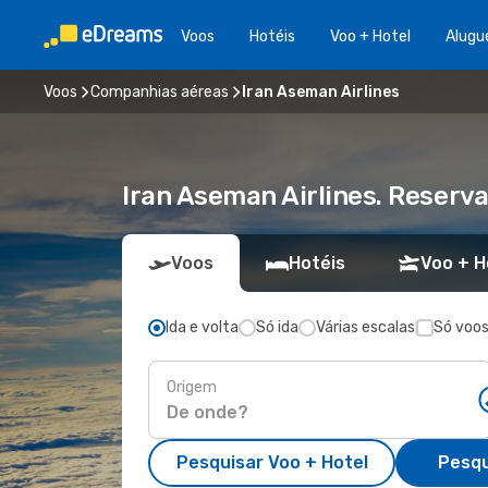
Voos
Hotéis
Voo + Hotel
Alugu
Voos
Companhias aéreas
Iran Aseman Airlines
Iran Aseman Airlines. Reserv
Voos
Hotéis
Voo + H
Ida e volta
Só ida
Várias escalas
Só voos
Origem
Pesquisar Voo + Hotel
Pesqu