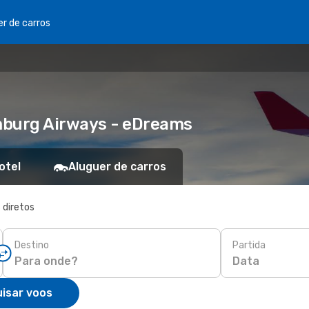
er de carros
mburg Airways - eDreams
otel
Aluguer de carros
 diretos
Destino
Partida
Data
isar voos