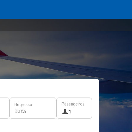
Passageiros
Regresso
Data
1