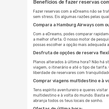
Benefícios de fazer reservas c
Fazer reservas com a eDreams não se trat
sem stress. Eis algumas razões pelas qua
Compara a Hamburg Airways com out
Com a eDreams, podes comparar rapidame
a melhor oferta. O nosso motor de pesquis
possas escolher a opção mais adequada a
Desfruta de opções de reserva flexí
Planos alterados à última hora? Não há s
viagem, o itinerário e até o tipo de tari
liberdade de reservares com tranquilidad
Comprar viagens multidestino e à v
Tens espírito aventureiro e queres visit
multidestino e à volta do mundo. Basta es
abranja todos os teus locais de sonho.
Ofertas de última hora: