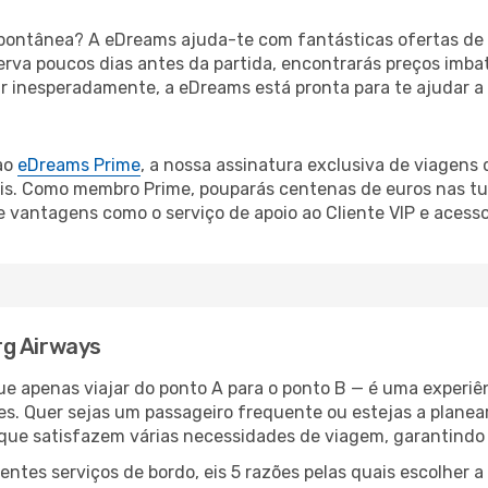
ontânea? A eDreams ajuda-te com fantásticas ofertas de 
rva poucos dias antes da partida, encontrarás preços imbat
mar inesperadamente, a eDreams está pronta para te ajudar a
ao
eDreams Prime
, a nossa assinatura exclusiva de viagens
is. Como membro Prime, pouparás centenas de euros nas tua
vantagens como o serviço de apoio ao Cliente VIP e acesso
rg Airways
e apenas viajar do ponto A para o ponto B — é uma experiê
es. Quer sejas um passageiro frequente ou estejas a plane
ue satisfazem várias necessidades de viagem, garantindo 
entes serviços de bordo, eis 5 razões pelas quais escolhe