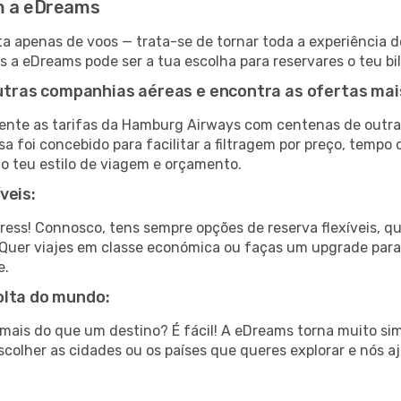
om a eDreams
a apenas de voos — trata-se de tornar toda a experiência d
is a eDreams pode ser a tua escolha para reservares o teu 
ras companhias aéreas e encontra as ofertas mai
nte as tarifas da Hamburg Airways com centenas de outra
a foi concebido para facilitar a filtragem por preço, tempo
o teu estilo de viagem e orçamento.
veis:
tress! Connosco, tens sempre opções de reserva flexíveis, q
fa. Quer viajes em classe económica ou faças um upgrade par
e.
olta do mundo:
ar mais do que um destino? É fácil! A eDreams torna muito s
colher as cidades ou os países que queres explorar e nós a