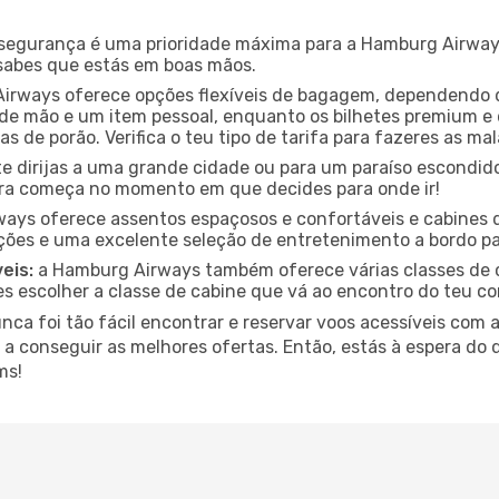
segurança é uma prioridade máxima para a Hamburg Airway
s sabes que estás em boas mãos.
rways oferece opções flexíveis de bagagem, dependendo da
 mão e um item pessoal, enquanto os bilhetes premium e 
s de porão. Verifica o teu tipo de tarifa para fazeres as ma
e dirijas a uma grande cidade ou para um paraíso escondi
ra começa no momento em que decides para onde ir!
ays oferece assentos espaçosos e confortáveis e cabines
ções e uma excelente seleção de entretenimento a bordo pa
eis:
a Hamburg Airways também oferece várias classes de ca
s escolher a classe de cabine que vá ao encontro do teu c
ca foi tão fácil encontrar e reservar voos acessíveis com 
e a conseguir as melhores ofertas. Então, estás à espera do
ms!