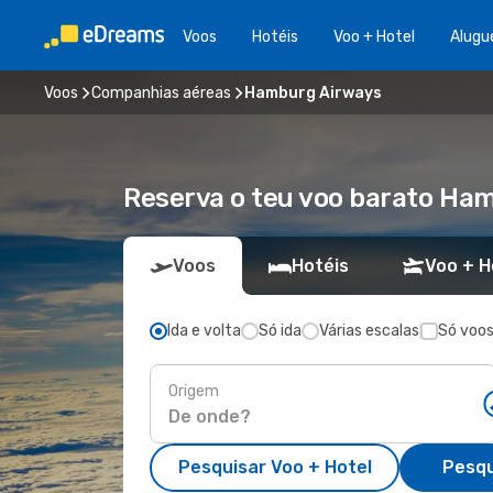
Voos
Hotéis
Voo + Hotel
Alugu
Voos
Companhias aéreas
Hamburg Airways
Reserva o teu voo barato Ha
Voos
Hotéis
Voo + H
Ida e volta
Só ida
Várias escalas
Só voos
Origem
Pesquisar Voo + Hotel
Pesqu