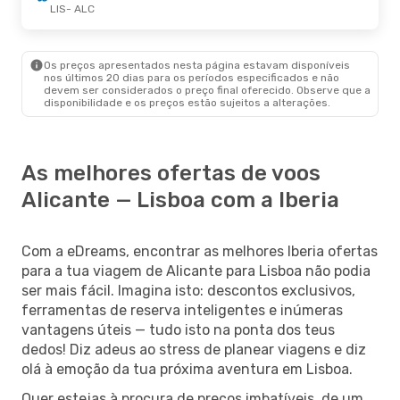
LIS
- ALC
Os preços apresentados nesta página estavam disponíveis
nos últimos 20 dias para os períodos especificados e não
devem ser considerados o preço final oferecido. Observe que a
disponibilidade e os preços estão sujeitos a alterações.
As melhores ofertas de voos
Alicante — Lisboa com a Iberia
Com a eDreams, encontrar as melhores Iberia ofertas
para a tua viagem de Alicante para Lisboa não podia
ser mais fácil. Imagina isto: descontos exclusivos,
ferramentas de reserva inteligentes e inúmeras
vantagens úteis — tudo isto na ponta dos teus
dedos! Diz adeus ao stress de planear viagens e diz
olá à emoção da tua próxima aventura em Lisboa.
Quer estejas à procura de preços imbatíveis, de um