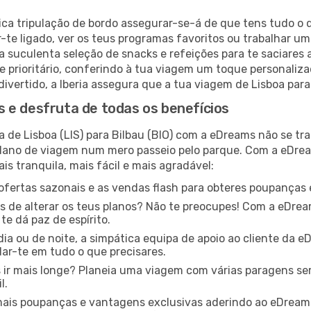
ica tripulação de bordo assegurar-se-á de que tens tudo o q
te ligado, ver os teus programas favoritos ou trabalhar um 
 suculenta seleção de snacks e refeições para te saciares
 prioritário, conferindo à tua viagem um toque personaliz
divertido, a Iberia assegura que a tua viagem de Lisboa par
 e desfruta de todas os benefícios
a de Lisboa (LIS) para Bilbau (BIO) com a eDreams não se t
plano de viagem num mero passeio pelo parque. Com a eDre
s tranquila, mais fácil e mais agradável:
ofertas sazonais e as vendas flash para obteres poupanças e
s de alterar os teus planos? Não te preocupes! Com a eDreams
e dá paz de espírito.
dia ou de noite, a simpática equipa de apoio ao cliente da 
ar-te em tudo o que precisares.
 ir mais longe? Planeia uma viagem com várias paragens s
l.
ais poupanças e vantagens exclusivas aderindo ao eDream