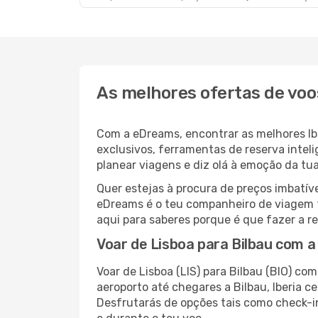
As melhores ofertas de voos
Com a eDreams, encontrar as melhores Iber
exclusivos, ferramentas de reserva intel
planear viagens e diz olá à emoção da tu
Quer estejas à procura de preços imbatí
eDreams é o teu companheiro de viagem tu
aqui para saberes porque é que fazer a 
Voar de Lisboa para Bilbau com a 
Voar de Lisboa (LIS) para Bilbau (BIO) co
aeroporto até chegares a Bilbau, Iberia
Desfrutarás de opções tais como check-in