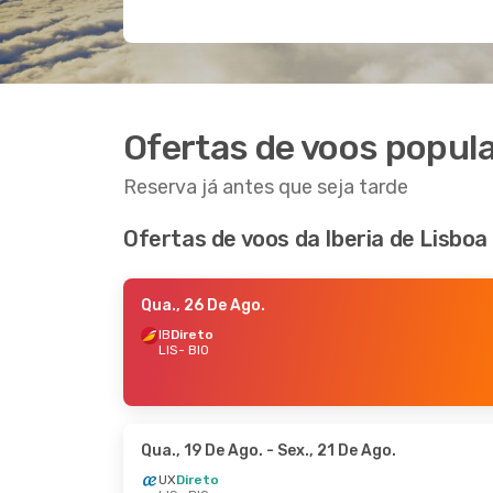
Ofertas de voos popula
Reserva já antes que seja tarde
Ofertas de voos da Iberia de Lisboa
Qua., 26 De Ago.
IB
Direto
LIS
- BIO
Qua., 19 De Ago.
- Sex., 21 De Ago.
UX
Direto