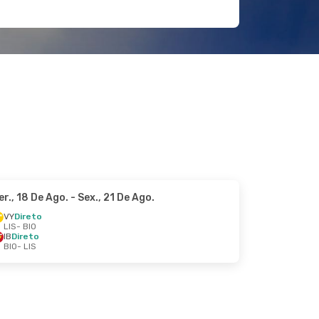
er., 18 De Ago.
- Sex., 21 De Ago.
VY
Direto
LIS
- BIO
IB
Direto
BIO
- LIS