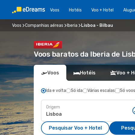
Voos
Hotéis
Voo + Hotel
Alugu
Voos
Companhias aéreas
Iberia
Lisboa - Bilbau
Voos baratos da Iberia de Lis
Voos
Hotéis
Voo + H
Ida e volta
Só ida
Várias escalas
Só voos
Origem
Pesquisar Voo + Hotel
Pesqu