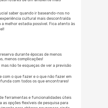
cial saber quando ir baseando-nos no
experiência cultural mais descontraída
a melhor estadia possível. Fica atento às
el!
 reserva durante épocas de menos
as, menos complicações!
 mas não te esqueças de ver a previsão
te com o que fazer e o que não fazer em
rofunda com todos os que encontrares!
 de ferramentas e funcionalidades úteis
a as opções flexíveis de pesquisa para