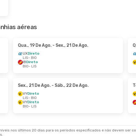
nhias aéreas
Qua., 19 De Ago.
- Sex., 21 De Ago.
Q
UX
Direto
LIS
- BIO
IB
Direto
BIO
- LIS
Sex., 21 De Ago.
- Sáb., 22 De Ago.
T
VY
Direto
LIS
- BIO
VY
Direto
BIO
- LIS
veis nos últimos 20 dias para os períodos especificados e não devem ser con
s.