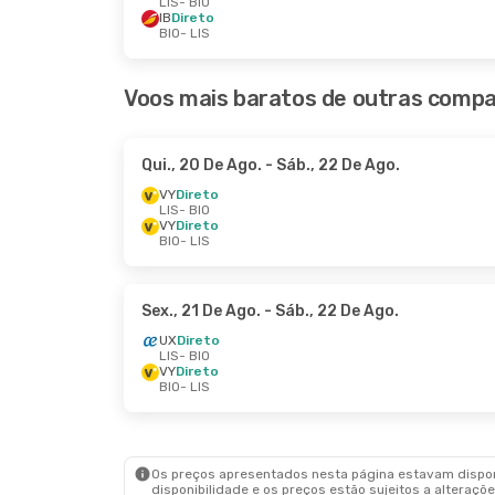
LIS
- BIO
IB
Direto
BIO
- LIS
Voos mais baratos de outras compa
Qui., 20 De Ago.
- Sáb., 22 De Ago.
VY
Direto
LIS
- BIO
VY
Direto
BIO
- LIS
Sex., 21 De Ago.
- Sáb., 22 De Ago.
UX
Direto
LIS
- BIO
VY
Direto
BIO
- LIS
Os preços apresentados nesta página estavam disponí
disponibilidade e os preços estão sujeitos a alteraçõe