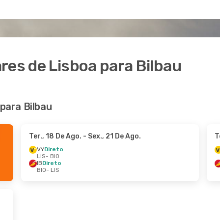
res de Lisboa para Bilbau
 para Bilbau
Ter., 18 De Ago.
- Sex., 21 De Ago.
T
VY
Direto
LIS
- BIO
IB
Direto
BIO
- LIS