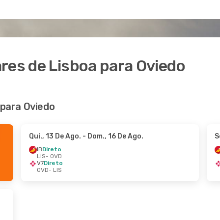
res de Lisboa para Oviedo
 para Oviedo
Qui., 13 De Ago.
- Dom., 16 De Ago.
S
IB
Direto
LIS
- OVD
V7
Direto
OVD
- LIS