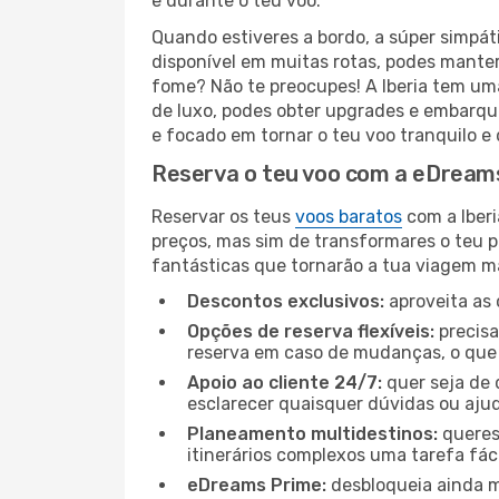
e durante o teu voo.
Quando estiveres a bordo, a súper simpát
disponível em muitas rotas, podes manter-
fome? Não te preocupes! A Iberia tem uma
de luxo, podes obter upgrades e embarque
e focado em tornar o teu voo tranquilo e 
Reserva o teu voo com a eDreams
Reservar os teus
voos baratos
com a Iberi
preços, mas sim de transformares o teu 
fantásticas que tornarão a tua viagem mai
Descontos exclusivos:
aproveita as 
Opções de reserva flexíveis:
precisa
reserva em caso de mudanças, o que t
Apoio ao cliente 24/7:
quer seja de 
esclarecer quaisquer dúvidas ou ajud
Planeamento multidestinos:
queres
itinerários complexos uma tarefa fáci
eDreams Prime:
desbloqueia ainda m