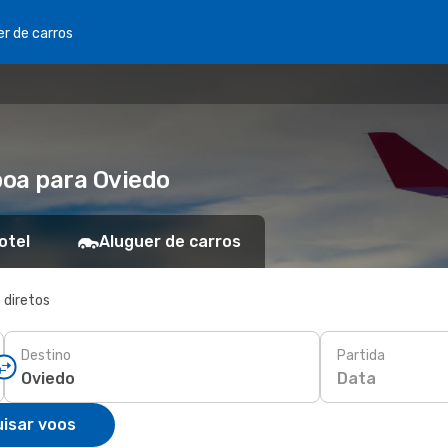
er de carros
boa para Oviedo
otel
Aluguer de carros
 diretos
Destino
Partida
Data
isar voos