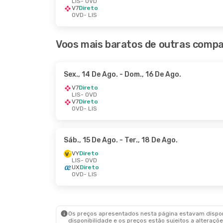
LIS
- OVD
V7
Direto
OVD
- LIS
Voos mais baratos de outras compa
Sex., 14 De Ago.
- Dom., 16 De Ago.
V7
Direto
LIS
- OVD
V7
Direto
OVD
- LIS
Sáb., 15 De Ago.
- Ter., 18 De Ago.
VY
Direto
LIS
- OVD
UX
Direto
OVD
- LIS
Os preços apresentados nesta página estavam disponí
disponibilidade e os preços estão sujeitos a alteraçõe