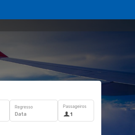
Passageiros
Regresso
Data
1