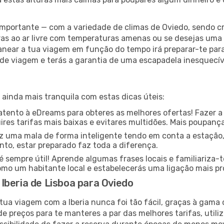
ortante — com a variedade de climas de Oviedo, sendo cr
as ao ar livre com temperaturas amenas ou se desejas uma 
anear a tua viagem em função do tempo irá preparar-te para 
de viagem e terás a garantia de uma escapadela inesquecív
 ainda mais tranquila com estas dicas úteis:
ento à eDreams para obteres as melhores ofertas! Fazer a
res tarifas mais baixas e evitares multidões. Mais poupanç
z uma mala de forma inteligente tendo em conta a estação,
nto, estar preparado faz toda a diferença.
sempre útil! Aprende algumas frases locais e familiariza-
omo um habitante local e estabelecerás uma ligação mais p
Iberia de Lisboa para Oviedo
tua viagem com a Iberia nunca foi tão fácil, graças à gama
e preços para te manteres a par das melhores tarifas, utiliz