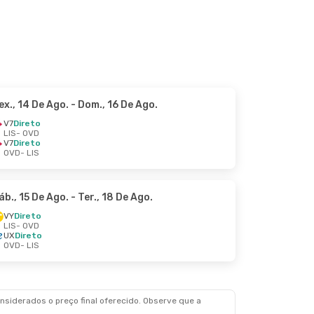
ex., 14 De Ago.
- Dom., 16 De Ago.
V7
Direto
LIS
- OVD
V7
Direto
OVD
- LIS
áb., 15 De Ago.
- Ter., 18 De Ago.
VY
Direto
LIS
- OVD
UX
Direto
OVD
- LIS
siderados o preço final oferecido. Observe que a