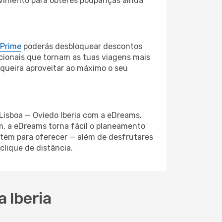
ovimento para obteres poupanças ainda
 Prime
poderás desbloquear descontos
cionais que tornam as tuas viagens mais
 queira aproveitar ao máximo o seu
 Lisboa — Oviedo Iberia com a eDreams.
em, a eDreams torna fácil o planeamento
 tem para oferecer — além de desfrutares
lique de distância.
 Iberia