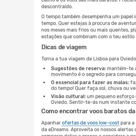
descontraído.
O tempo também desempenha um papel imp
tempo. Quer estejas à procura de aventur
nos meses mais frios ou mais quentes, pl
estações que combinam com o teu estilo 
Dicas de viagem
Torna a tua viagem de Lisboa para Oviedo
Sugestões de reserva:
mantém-te at
movimento é o segredo para consegui
O essencial para fazer as malas:
fa
do tempo! Quer faça sol, chuva ou ve
Visão cultural:
um pequeno esforço é 
Oviedo. Sentir-te-ás num instante c
Como encontrar voos baratos da 
Apanhar
ofertas de voos low-cost
para a 
da eDreams. Aproveita os nossos alertas d