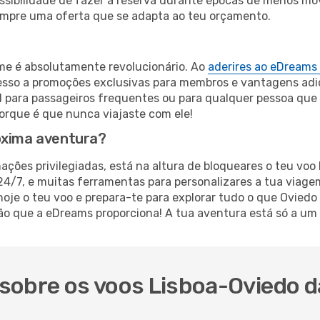
ossibilidade de fazer a reserva durante épocas de menos m
empre uma oferta que se adapta ao teu orçamento.
ime é absolutamente revolucionário. Ao
aderires ao eDreams
cesso a promoções exclusivas para membros e vantagens adi
l para passageiros frequentes ou para qualquer pessoa que
rque é que nunca viajaste com ele!
óxima aventura?
ações privilegiadas, está na altura de bloqueares o teu voo
 24/7, e muitas ferramentas para personalizares a tua viag
oje o teu voo e prepara-te para explorar tudo o que Oviedo
 que a eDreams proporciona! A tua aventura está só a um c
sobre os voos Lisboa-Oviedo da