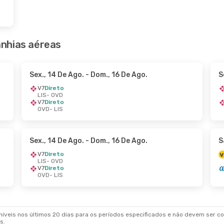
nhias aéreas
Sex., 14 De Ago.
- Dom., 16 De Ago.
S
V7
Direto
LIS
- OVD
V7
Direto
OVD
- LIS
Sex., 14 De Ago.
- Dom., 16 De Ago.
S
V7
Direto
LIS
- OVD
V7
Direto
OVD
- LIS
veis nos últimos 20 dias para os períodos especificados e não devem ser con
s.