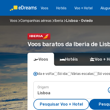
Voos
Hotéis
Voo + Hotel
Alugu
Voos
Companhias aéreas
Iberia
Lisboa - Oviedo
Voos baratos da Iberia de Lis
Voos
Hotéis
Voo + H
Ida e volta
Só ida
Várias escalas
Só voos
Origem
Pesquisar Voo + Hotel
Pesqu