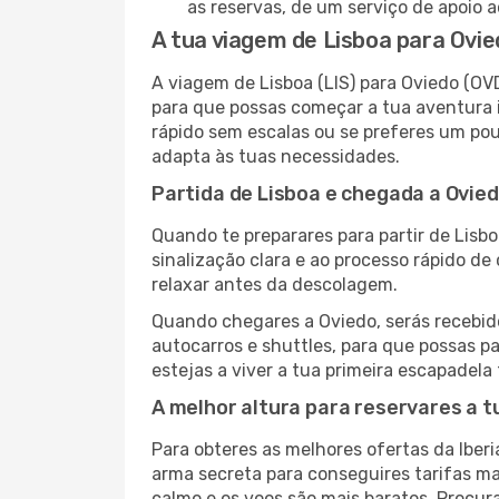
as reservas, de um serviço de apoio ao
A tua viagem de Lisboa para Ovie
A viagem de Lisboa (LIS) para Oviedo (OV
para que possas começar a tua aventura 
rápido sem escalas ou se preferes um pouc
adapta às tuas necessidades.
Partida de Lisboa e chegada a Ovied
Quando te preparares para partir de Lisbo
sinalização clara e ao processo rápido d
relaxar antes da descolagem.
Quando chegares a Oviedo, serás recebido
autocarros e shuttles, para que possas pa
estejas a viver a tua primeira escapadela
A melhor altura para reservares a t
Para obteres as melhores ofertas da Iber
arma secreta para conseguires tarifas 
calmo e os voos são mais baratos. Procur