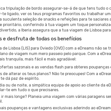
ica tripulação de bordo assegurar-se-á de que tens tudo o q
te ligado, ver os teus programas favoritos ou trabalhar um 
 suculenta seleção de snacks e refeições para te saciares
 prioritário, conferindo à tua viagem um toque personaliz
divertido, a Iberia assegura que a tua viagem de Lisboa par
 e desfruta de todas os benefícios
a de Lisboa (LIS) para Oviedo (OVD) com a eDreams não se 
plano de viagem num mero passeio pelo parque. Com a eDre
s tranquila, mais fácil e mais agradável:
ofertas sazonais e as vendas flash para obteres poupanças e
s de alterar os teus planos? Não te preocupes! Com a eDreams
e dá paz de espírito.
dia ou de noite, a simpática equipa de apoio ao cliente da 
ar-te em tudo o que precisares.
 ir mais longe? Planeia uma viagem com várias paragens s
l.
ais poupanças e vantagens exclusivas aderindo ao eDream