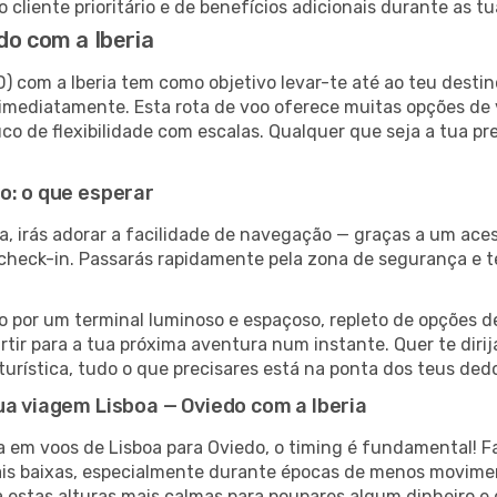
 cliente prioritário e de benefícios adicionais durante as t
do com a Iberia
D) com a Iberia tem como objetivo levar-te até ao teu desti
imediatamente. Esta rota de voo oferece muitas opções de 
o de flexibilidade com escalas. Qualquer que seja a tua pr
o: o que esperar
a, irás adorar a facilidade de navegação — graças a um aces
e check-in. Passarás rapidamente pela zona de segurança e 
 por um terminal luminoso e espaçoso, repleto de opções de 
rtir para a tua próxima aventura num instante. Quer te diri
 turística, tudo o que precisares está na ponta dos teus ded
ua viagem Lisboa — Oviedo com a Iberia
ia em voos de Lisboa para Oviedo, o timing é fundamental! 
mais baixas, especialmente durante épocas de menos movim
a estas alturas mais calmas para poupares algum dinheiro 