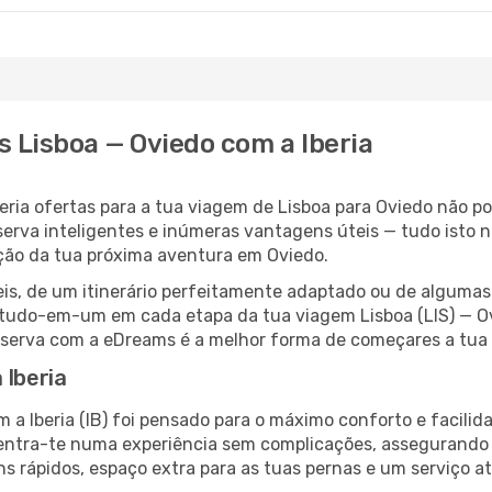
s Lisboa — Oviedo com a Iberia
ia ofertas para a tua viagem de Lisboa para Oviedo não podi
erva inteligentes e inúmeras vantagens úteis — tudo isto n
oção da tua próxima aventura em Oviedo.
veis, de um itinerário perfeitamente adaptado ou de alguma
do-em-um em cada etapa da tua viagem Lisboa (LIS) — Ovied
reserva com a eDreams é a melhor forma de começares a tua
 Iberia
om a Iberia (IB) foi pensado para o máximo conforto e faci
 centra-te numa experiência sem complicações, assegurando
s rápidos, espaço extra para as tuas pernas e um serviço a