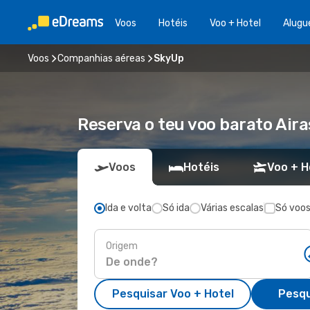
Voos
Hotéis
Voo + Hotel
Alugu
Voos
Companhias aéreas
SkyUp
Reserva o teu voo barato Aira
Voos
Hotéis
Voo + H
Ida e volta
Só ida
Várias escalas
Só voos
Origem
Pesquisar Voo + Hotel
Pesqu