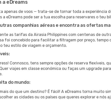
om a eDreams
a apenas de voos — trata-se de tornar toda a experiência d
s a eDreams pode ser a tua escolha para reservares o teu bil
outras companhias aéreas e encontra as ofertas ma
te as tarifas da Airasia Philippines com centenas de out
a foi concebido para facilitar a filtragem por preço, tempo
o teu estilo de viagem e orçamento.
veis:
tress! Connosco, tens sempre opções de reserva flexíveis, q
fa. Quer viajes em classe económica ou faças um upgrade par
e.
olta do mundo:
ar mais do que um destino? É fácil! A eDreams torna muito s
colher as cidades ou os países que queres explorar e nós a