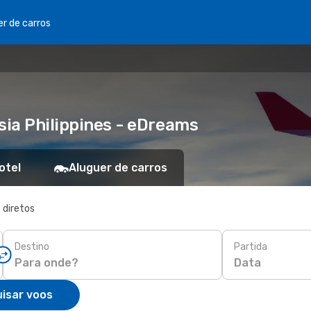
er de carros
sia Philippines - eDreams
otel
Aluguer de carros
 diretos
Destino
Partida
Data
isar voos