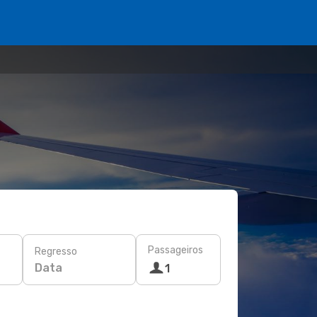
Passageiros
Regresso
Data
1