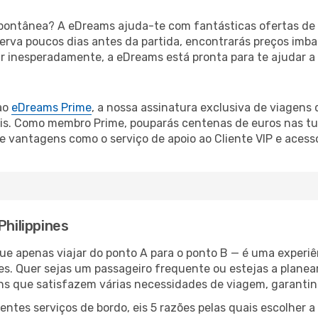
ontânea? A eDreams ajuda-te com fantásticas ofertas de 
eserva poucos dias antes da partida, encontrarás preços imb
mar inesperadamente, a eDreams está pronta para te ajudar a
ao
eDreams Prime
, a nossa assinatura exclusiva de viagens
is. Como membro Prime, pouparás centenas de euros nas tua
de vantagens como o serviço de apoio ao Cliente VIP e acess
Philippines
 que apenas viajar do ponto A para o ponto B — é uma experi
s. Quer sejas um passageiro frequente ou estejas a planear
ns que satisfazem várias necessidades de viagem, garantin
ntes serviços de bordo, eis 5 razões pelas quais escolher a