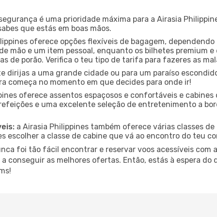
segurança é uma prioridade máxima para a Airasia Philippi
s sabes que estás em boas mãos.
ilippines oferece opções flexíveis de bagagem, dependendo 
 mão e um item pessoal, enquanto os bilhetes premium e 
s de porão. Verifica o teu tipo de tarifa para fazeres as ma
e dirijas a uma grande cidade ou para um paraíso escondido,
ra começa no momento em que decides para onde ir!
ippines oferece assentos espaçosos e confortáveis e cabin
efeições e uma excelente seleção de entretenimento a bord
eis:
a Airasia Philippines também oferece várias classes de 
s escolher a classe de cabine que vá ao encontro do teu c
a foi tão fácil encontrar e reservar voos acessíveis com a A
e a conseguir as melhores ofertas. Então, estás à espera do
ams!