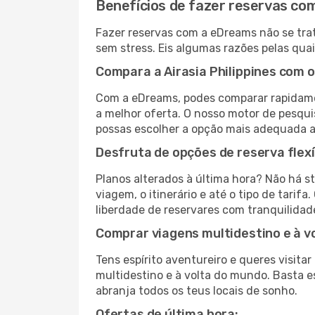
Benefícios de fazer reservas c
Fazer reservas com a eDreams não se trat
sem stress. Eis algumas razões pelas quai
Compara a Airasia Philippines com 
Com a eDreams, podes comparar rapidamen
a melhor oferta. O nosso motor de pesquis
possas escolher a opção mais adequada a
Desfruta de opções de reserva flexí
Planos alterados à última hora? Não há s
viagem, o itinerário e até o tipo de tari
liberdade de reservares com tranquilidad
Comprar viagens multidestino e à v
Tens espírito aventureiro e queres visit
multidestino e à volta do mundo. Basta es
abranja todos os teus locais de sonho.
Ofertas de última hora: