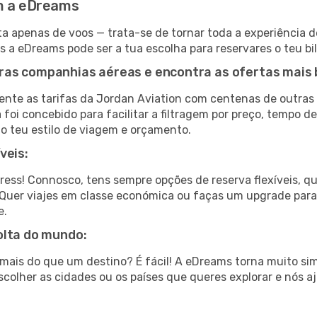
om a eDreams
a apenas de voos — trata-se de tornar toda a experiência d
s a eDreams pode ser a tua escolha para reservares o teu b
ras companhias aéreas e encontra as ofertas mais 
nte as tarifas da Jordan Aviation com centenas de outras
foi concebido para facilitar a filtragem por preço, tempo d
o teu estilo de viagem e orçamento.
veis:
tress! Connosco, tens sempre opções de reserva flexíveis, q
fa. Quer viajes em classe económica ou faças um upgrade par
e.
olta do mundo:
ar mais do que um destino? É fácil! A eDreams torna muito s
colher as cidades ou os países que queres explorar e nós a