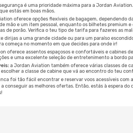
segurança é uma prioridade máxima para a Jordan Aviation.
s que estás em boas mãos.
ation oferece opções flexíveis de bagagem, dependendo da 
 mão e um item pessoal, enquanto os bilhetes premium e 
s de porão. Verifica o teu tipo de tarifa para fazeres as ma
e dirijas a uma grande cidade ou para um paraíso escondid
ra começa no momento em que decides para onde ir!
ion oferece assentos espaçosos e confortáveis e cabines 
ções e uma excelente seleção de entretenimento a bordo pa
eis:
a Jordan Aviation também oferece várias classes de cab
 escolher a classe de cabine que vá ao encontro do teu con
ca foi tão fácil encontrar e reservar voos acessíveis com a
e a conseguir as melhores ofertas. Então, estás à espera do
!