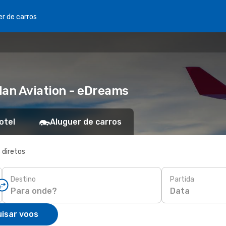
er de carros
dan Aviation - eDreams
otel
Aluguer de carros
 diretos
Destino
Partida
Data
isar voos