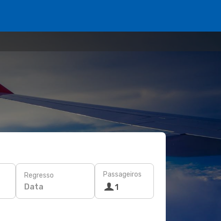
Passageiros
Regresso
Data
1