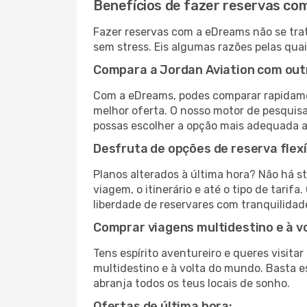
Benefícios de fazer reservas c
Fazer reservas com a eDreams não se trat
sem stress. Eis algumas razões pelas quai
Compara a Jordan Aviation com out
Com a eDreams, podes comparar rapidame
melhor oferta. O nosso motor de pesquisa 
possas escolher a opção mais adequada a
Desfruta de opções de reserva flexí
Planos alterados à última hora? Não há s
viagem, o itinerário e até o tipo de tari
liberdade de reservares com tranquilidad
Comprar viagens multidestino e à v
Tens espírito aventureiro e queres visit
multidestino e à volta do mundo. Basta es
abranja todos os teus locais de sonho.
Ofertas de última hora: