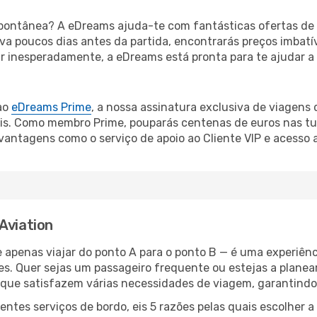
ontânea? A eDreams ajuda-te com fantásticas ofertas de 
rva poucos dias antes da partida, encontrarás preços imbatí
mar inesperadamente, a eDreams está pronta para te ajudar a
ao
eDreams Prime
, a nossa assinatura exclusiva de viagens
is. Como membro Prime, pouparás centenas de euros nas tua
antagens como o serviço de apoio ao Cliente VIP e acesso 
Aviation
 apenas viajar do ponto A para o ponto B — é uma experiên
es. Quer sejas um passageiro frequente ou estejas a planea
que satisfazem várias necessidades de viagem, garantindo
ntes serviços de bordo, eis 5 razões pelas quais escolher 