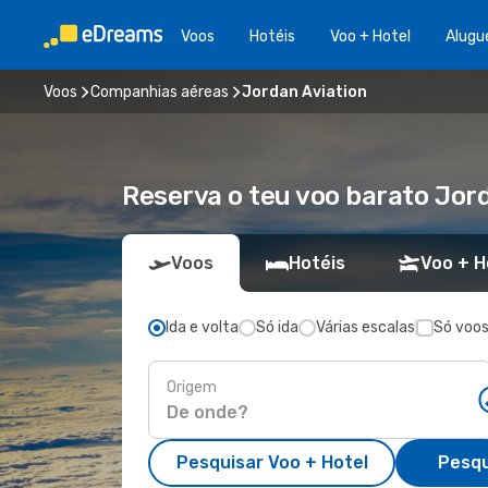
Voos
Hotéis
Voo + Hotel
Alugu
Voos
Companhias aéreas
Jordan Aviation
Reserva o teu voo barato Jor
Voos
Hotéis
Voo + H
Ida e volta
Só ida
Várias escalas
Só voos
Origem
Pesquisar Voo + Hotel
Pesqu