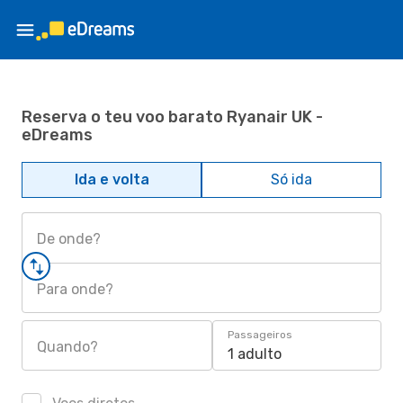
Reserva o teu voo barato Ryanair UK -
eDreams
Ida e volta
Só ida
De onde?
Para onde?
Passageiros
Quando?
1 adulto