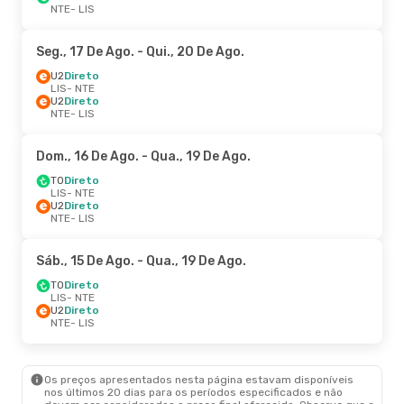
NTE
- LIS
Seg., 17 De Ago.
- Qui., 20 De Ago.
U2
Direto
LIS
- NTE
U2
Direto
NTE
- LIS
Dom., 16 De Ago.
- Qua., 19 De Ago.
TO
Direto
LIS
- NTE
U2
Direto
NTE
- LIS
Sáb., 15 De Ago.
- Qua., 19 De Ago.
TO
Direto
LIS
- NTE
U2
Direto
NTE
- LIS
Os preços apresentados nesta página estavam disponíveis
nos últimos 20 dias para os períodos especificados e não