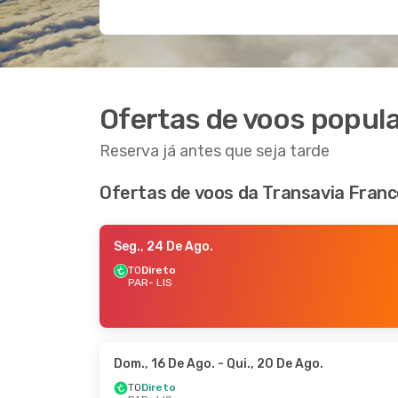
Ofertas de voos popula
Reserva já antes que seja tarde
Ofertas de voos da Transavia Franc
Seg., 24 De Ago.
TO
Direto
PAR
- LIS
Dom., 16 De Ago.
- Qui., 20 De Ago.
TO
Direto