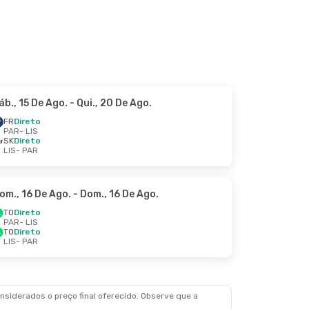
áb., 15 De Ago.
- Qui., 20 De Ago.
FR
Direto
PAR
- LIS
SK
Direto
LIS
- PAR
om., 16 De Ago.
- Dom., 16 De Ago.
TO
Direto
PAR
- LIS
TO
Direto
LIS
- PAR
siderados o preço final oferecido. Observe que a