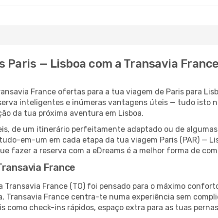
s Paris — Lisboa com a Transavia Franc
savia France ofertas para a tua viagem de Paris para Lisboa
erva inteligentes e inúmeras vantagens úteis — tudo isto n
oção da tua próxima aventura em Lisboa.
veis, de um itinerário perfeitamente adaptado ou de alguma
udo-em-um em cada etapa da tua viagem Paris (PAR) — Lisb
é que fazer a reserva com a eDreams é a melhor forma de co
Transavia France
m a Transavia France (TO) foi pensado para o máximo confor
oa, Transavia France centra-te numa experiência sem compl
s como check-ins rápidos, espaço extra para as tuas pernas 