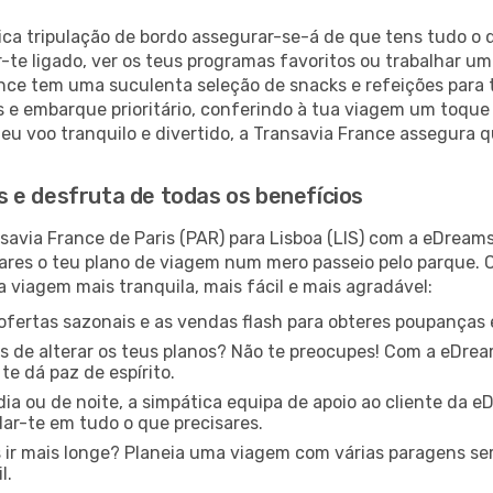
ica tripulação de bordo assegurar-se-á de que tens tudo o q
te ligado, ver os teus programas favoritos ou trabalhar um 
nce tem uma suculenta seleção de snacks e refeições para t
s e embarque prioritário, conferindo à tua viagem um toque
eu voo tranquilo e divertido, a Transavia France assegura q
 e desfruta de todas os benefícios
avia France de Paris (PAR) para Lisboa (LIS) com a eDream
ares o teu plano de viagem num mero passeio pelo parque. 
 viagem mais tranquila, mais fácil e mais agradável:
ofertas sazonais e as vendas flash para obteres poupanças e
s de alterar os teus planos? Não te preocupes! Com a eDreams
e dá paz de espírito.
dia ou de noite, a simpática equipa de apoio ao cliente da 
ar-te em tudo o que precisares.
 ir mais longe? Planeia uma viagem com várias paragens s
l.