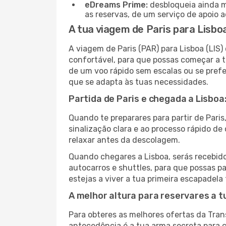
eDreams Prime:
desbloqueia ainda m
as reservas, de um serviço de apoio ao
A tua viagem de Paris para Lisbo
A viagem de Paris (PAR) para Lisboa (LIS
confortável, para que possas começar a t
de um voo rápido sem escalas ou se prefe
que se adapta às tuas necessidades.
Partida de Paris e chegada a Lisboa
Quando te preparares para partir de Paris
sinalização clara e ao processo rápido d
relaxar antes da descolagem.
Quando chegares a Lisboa, serás recebido 
autocarros e shuttles, para que possas pa
estejas a viver a tua primeira escapadela
A melhor altura para reservares a t
Para obteres as melhores ofertas da Tran
antecedência é a tua arma secreta para 