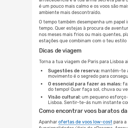
é um pouco mais calmo e os voos são mais
ambiente mais descontraído.
O tempo também desempenha um papel imp
tempo. Quer estejas à procura de aventur
nos meses mais frios ou mais quentes, pl
estações que combinam com o teu estilo 
Dicas de viagem
Torna a tua viagem de Paris para Lisboa a
Sugestões de reserva:
mantém-te at
movimento é o segredo para consegui
O essencial para fazer as malas:
fa
do tempo! Quer faça sol, chuva ou ve
Visão cultural:
um pequeno esforço é 
Lisboa. Sentir-te-ás num instante c
Como encontrar voos baratos da 
Apanhar
ofertas de voos low-cost
para a 