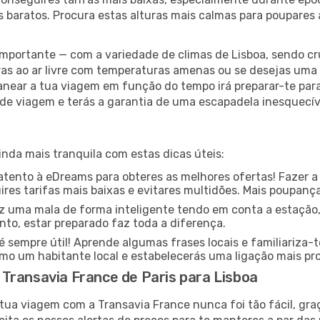
 baratos. Procura estas alturas mais calmas para poupares
ortante — com a variedade de climas de Lisboa, sendo cru
as ao ar livre com temperaturas amenas ou se desejas uma 
anear a tua viagem em função do tempo irá preparar-te para 
de viagem e terás a garantia de uma escapadela inesquecív
inda mais tranquila com estas dicas úteis:
ento à eDreams para obteres as melhores ofertas! Fazer a
res tarifas mais baixas e evitares multidões. Mais poupanç
z uma mala de forma inteligente tendo em conta a estação,
nto, estar preparado faz toda a diferença.
sempre útil! Aprende algumas frases locais e familiariza-
omo um habitante local e estabelecerás uma ligação mais p
Transavia France de Paris para Lisboa
tua viagem com a Transavia France nunca foi tão fácil, gr