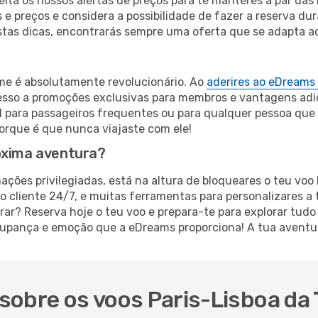
ta os nossos alertas de preços para te manteres a par das m
s e preços e considera a possibilidade de fazer a reserva 
tas dicas, encontrarás sempre uma oferta que se adapta a
ime é absolutamente revolucionário. Ao
aderires ao eDreams
cesso a promoções exclusivas para membros e vantagens adi
l para passageiros frequentes ou para qualquer pessoa que
rque é que nunca viajaste com ele!
óxima aventura?
ações privilegiadas, está na altura de bloqueares o teu voo
o cliente 24/7, e muitas ferramentas para personalizares a 
r? Reserva hoje o teu voo e prepara-te para explorar tudo
upança e emoção que a eDreams proporciona! A tua aventura
sobre os voos Paris-Lisboa da