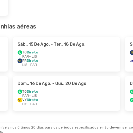
nhias aéreas
Sáb., 15 De Ago.
- Ter., 18 De Ago.
S
TO
Direto
PAR
- LIS
FR
Direto
LIS
- PAR
Dom., 16 De Ago.
- Qui., 20 De Ago.
D
TO
Direto
PAR
- LIS
VY
Direto
LIS
- PAR
veis nos últimos 20 dias para os períodos especificados e não devem ser con
s.