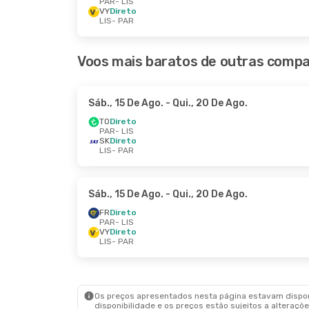
PAR
- LIS
VY
Direto
LIS
- PAR
Voos mais baratos de outras compa
Sáb., 15 De Ago.
- Qui., 20 De Ago.
TO
Direto
PAR
- LIS
SK
Direto
LIS
- PAR
Sáb., 15 De Ago.
- Qui., 20 De Ago.
FR
Direto
PAR
- LIS
VY
Direto
LIS
- PAR
Os preços apresentados nesta página estavam disponí
disponibilidade e os preços estão sujeitos a alteraçõe