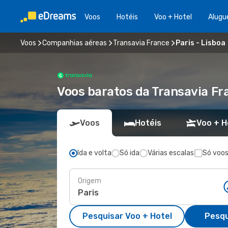
Voos
Hotéis
Voo + Hotel
Alugu
Voos
Companhias aéreas
Transavia France
Paris - Lisboa
Voos baratos da Transavia Fr
Voos
Hotéis
Voo + H
Ida e volta
Só ida
Várias escalas
Só voos
Origem
Pesquisar Voo + Hotel
Pesqu