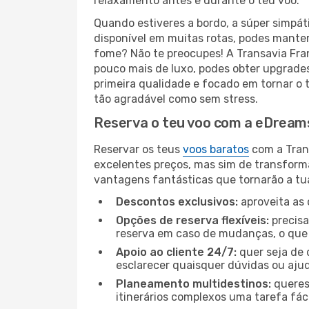
relaxamento antes e durante o teu voo.
Quando estiveres a bordo, a súper simpát
disponível em muitas rotas, podes manter-
fome? Não te preocupes! A Transavia Fra
pouco mais de luxo, podes obter upgrade
primeira qualidade e focado em tornar o t
tão agradável como sem stress.
Reserva o teu voo com a eDreams
Reservar os teus
voos baratos
com a Trans
excelentes preços, mas sim de transform
vantagens fantásticas que tornarão a tua
Descontos exclusivos:
aproveita as 
Opções de reserva flexíveis:
precisa
reserva em caso de mudanças, o que t
Apoio ao cliente 24/7:
quer seja de 
esclarecer quaisquer dúvidas ou ajud
Planeamento multidestinos:
queres
itinerários complexos uma tarefa fáci