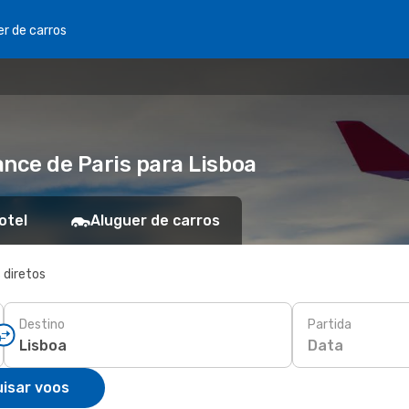
er de carros
ance de Paris para Lisboa
otel
Aluguer de carros
 diretos
Destino
Partida
Data
isar voos