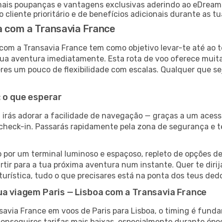
ais poupanças e vantagens exclusivas aderindo ao eDream
 cliente prioritário e de benefícios adicionais durante as t
a com a Transavia France
) com a Transavia France tem como objetivo levar-te até ao 
ua aventura imediatamente. Esta rota de voo oferece muita
res um pouco de flexibilidade com escalas. Qualquer que sej
: o que esperar
, irás adorar a facilidade de navegação — graças a um acesso
e check-in. Passarás rapidamente pela zona de segurança e 
por um terminal luminoso e espaçoso, repleto de opções de 
rtir para a tua próxima aventura num instante. Quer te diri
 turística, tudo o que precisares está na ponta dos teus ded
ua viagem Paris — Lisboa com a Transavia France
savia France em voos de Paris para Lisboa, o timing é fund
conseguires tarifas mais baixas, especialmente durante é