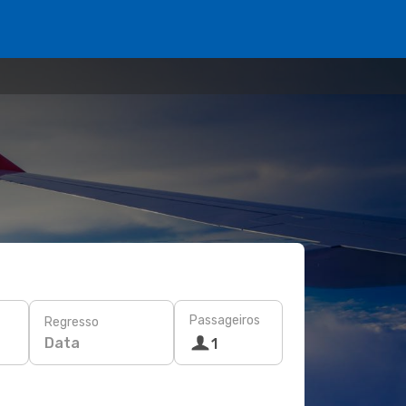
Passageiros
Regresso
Data
1