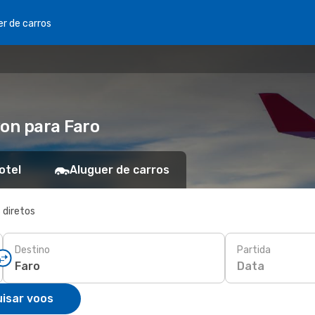
er de carros
yon para Faro
otel
Aluguer de carros
 diretos
Destino
Partida
Data
isar voos