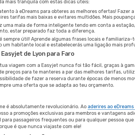
da mais tranquila com estas dicas úteis:
ento à eDreams para obteres as melhores ofertas! Fazer a
res tarifas mais baixas e evitares multidões. Mais poupanç
z uma mala de forma inteligente tendo em conta a estação,
nto, estar preparado faz toda a diferença.
sempre útil! Aprende algumas frases locais e familiariza-
o um habitante local e estabelecerás uma ligação mais pro
Easyjet de Lyon para Faro
tua viagem com a Easyjet nunca foi tão fácil, graças à ga
e preços para te manteres a par das melhores tarifas, utiliz
ossibilidade de fazer a reserva durante épocas de menos m
empre uma oferta que se adapta ao teu orçamento.
ime é absolutamente revolucionário. Ao
aderires ao eDreams
cesso a promoções exclusivas para membros e vantagens adi
l para passageiros frequentes ou para qualquer pessoa que
rque é que nunca viajaste com ele!