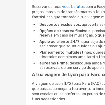
Reservar os teus
voos baratos
com a Easyj
preços, mas sim de transformares o teu 
fantásticas que tornarão a tua viagem mai
Descontos exclusivos:
aproveita as 
Opções de reserva flexíveis:
precisa
reserva em caso de mudanças, o que t
Apoio ao cliente 24/7:
quer seja de 
esclarecer quaisquer dúvidas ou ajud
Planeamento multidestinos:
queres
itinerários complexos uma tarefa fáci
eDreams Prime:
desbloqueia ainda m
as reservas, de um serviço de apoio ao
A tua viagem de Lyon para Faro 
A viagem de Lyon (LYS) para Faro (FAO) c
que possas começar a tua aventura imedi
sem escalas ou se preferes um pouco de f
tuas necessidades.