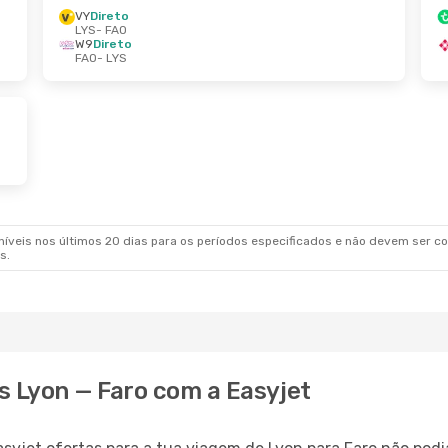
VY
Direto
LYS
- FAO
W9
Direto
FAO
- LYS
veis nos últimos 20 dias para os períodos especificados e não devem ser con
s.
s Lyon — Faro com a Easyjet