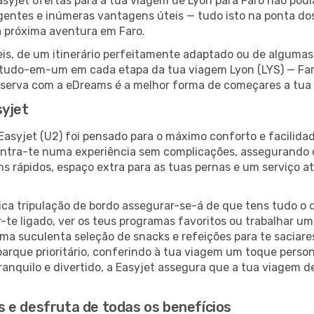
yjet ofertas para a tua viagem de Lyon para Faro não podia 
igentes e inúmeras vantagens úteis — tudo isto na ponta do
a próxima aventura em Faro.
veis, de um itinerário perfeitamente adaptado ou de alguma
udo-em-um em cada etapa da tua viagem Lyon (LYS) — Faro (
reserva com a eDreams é a melhor forma de começares a tua
syjet
 Easyjet (U2) foi pensado para o máximo conforto e facili
centra-te numa experiência sem complicações, assegurando
s rápidos, espaço extra para as tuas pernas e um serviço a
ica tripulação de bordo assegurar-se-á de que tens tudo o q
te ligado, ver os teus programas favoritos ou trabalhar um 
ma suculenta seleção de snacks e refeições para te saciare
arque prioritário, conferindo à tua viagem um toque perso
ranquilo e divertido, a Easyjet assegura que a tua viagem d
 e desfruta de todas os benefícios