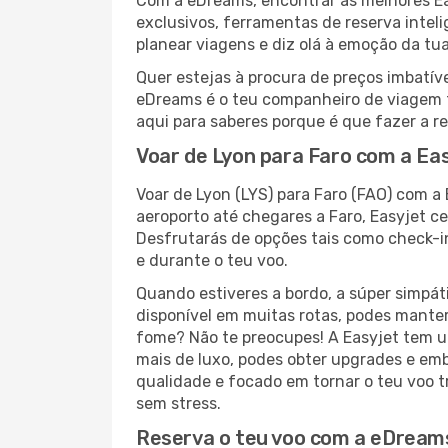
Com a eDreams, encontrar as melhores Eas
exclusivos, ferramentas de reserva intel
planear viagens e diz olá à emoção da tu
Quer estejas à procura de preços imbatí
eDreams é o teu companheiro de viagem t
aqui para saberes porque é que fazer a 
Voar de Lyon para Faro com a Ea
Voar de Lyon (LYS) para Faro (FAO) com a
aeroporto até chegares a Faro, Easyjet 
Desfrutarás de opções tais como check-in
e durante o teu voo.
Quando estiveres a bordo, a súper simpát
disponível em muitas rotas, podes manter-
fome? Não te preocupes! A Easyjet tem u
mais de luxo, podes obter upgrades e emb
qualidade e focado em tornar o teu voo t
sem stress.
Reserva o teu voo com a eDreams