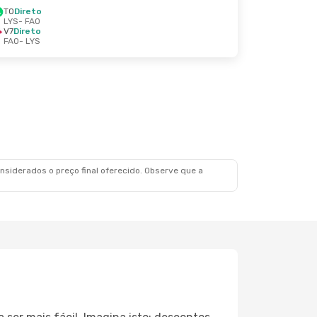
TO
Direto
LYS
- FAO
V7
Direto
FAO
- LYS
siderados o preço final oferecido. Observe que a