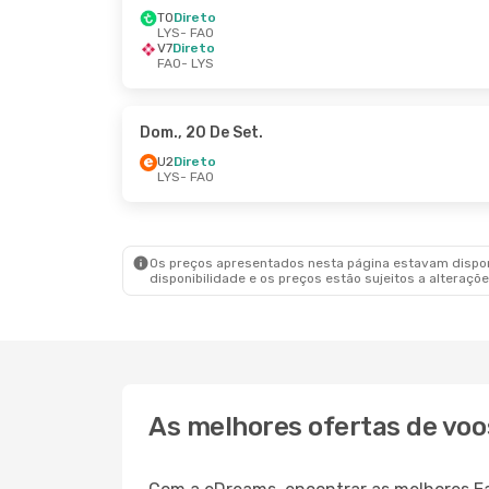
TO
Direto
LYS
- FAO
V7
Direto
FAO
- LYS
Dom., 20 De Set.
U2
Direto
LYS
- FAO
Os preços apresentados nesta página estavam disponí
disponibilidade e os preços estão sujeitos a alteraçõe
As melhores ofertas de voo