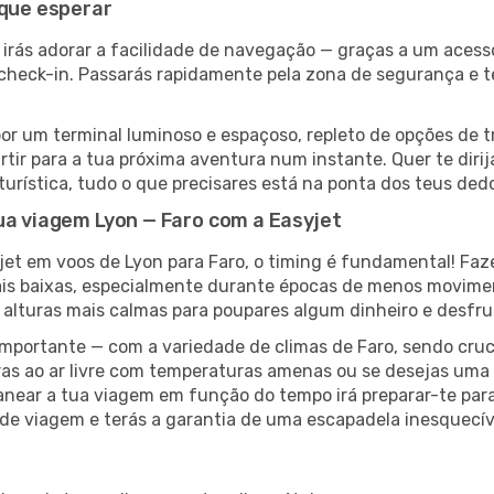
 que esperar
 irás adorar a facilidade de navegação — graças a um acesso
e check-in. Passarás rapidamente pela zona de segurança e 
r um terminal luminoso e espaçoso, repleto de opções de tr
rtir para a tua próxima aventura num instante. Quer te diri
 turística, tudo o que precisares está na ponta dos teus ded
ua viagem Lyon — Faro com a Easyjet
jet em voos de Lyon para Faro, o timing é fundamental! Faz
mais baixas, especialmente durante épocas de menos movim
s alturas mais calmas para poupares algum dinheiro e desf
ortante — com a variedade de climas de Faro, sendo cruci
as ao ar livre com temperaturas amenas ou se desejas uma 
anear a tua viagem em função do tempo irá preparar-te para 
de viagem e terás a garantia de uma escapadela inesquecív