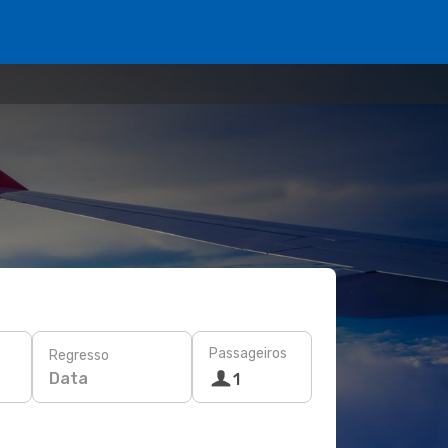
Passageiros
Regresso
Data
1