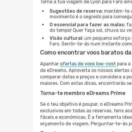
Torna a tua viagem de Lyon para Faro ain
Sugestões de reserva:
mantém-te at
movimento é o segredo para consegui
O essencial para fazer as malas:
fa
do tempo! Quer faça sol, chuva ou ve
Visão cultural:
um pequeno esforço é 
Faro. Sentir-te-ás num instante com
Como encontrar voos baratos da 
Apanhar
ofertas de voos low-cost
para a 
da eDreams. Aproveita os nossos alertas d
comparar datas e preços e considera a p
maiores. Com estas dicas, encontrarás s
Torna-te membro eDreams Prime
Se o teu objetivo é poupar, o eDreams Pr
exclusivos em todas as reservas, tens a
fáceis e económicas. É a ferramenta idea
orçamento de viagem. Perguntar-te-ás po