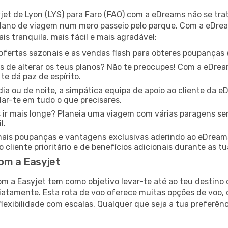
et de Lyon (LYS) para Faro (FAO) com a eDreams não se tra
plano de viagem num mero passeio pelo parque. Com a eDre
s tranquila, mais fácil e mais agradável:
ofertas sazonais e as vendas flash para obteres poupanças e
s de alterar os teus planos? Não te preocupes! Com a eDreams
e dá paz de espírito.
dia ou de noite, a simpática equipa de apoio ao cliente da 
ar-te em tudo o que precisares.
 ir mais longe? Planeia uma viagem com várias paragens s
l.
ais poupanças e vantagens exclusivas aderindo ao eDream
 cliente prioritário e de benefícios adicionais durante as t
com a Easyjet
om a Easyjet tem como objetivo levar-te até ao teu destino
atamente. Esta rota de voo oferece muitas opções de voo, 
lexibilidade com escalas. Qualquer que seja a tua preferênc