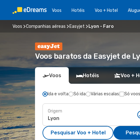
Voos
Hotéis
Voo + Hotel
Alugu
Voos
Companhias aéreas
Easyjet
Lyon - Faro
Voos baratos da Easyjet de L
Voos
Hotéis
Voo + H
Ida e volta
Só ida
Várias escalas
Só voos
Origem
Pesquisar Voo + Hotel
Pesqu