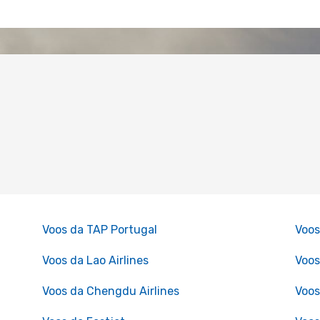
Voos da TAP Portugal
Voos
Voos da Lao Airlines
Voos
Voos da Chengdu Airlines
Voos