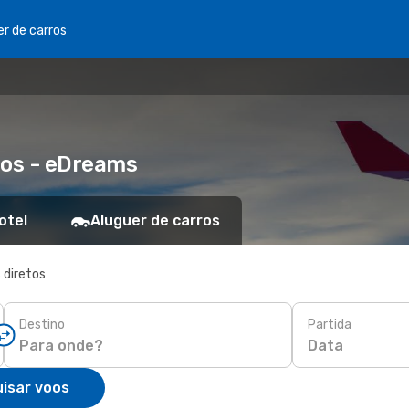
er de carros
tos - eDreams
otel
Aluguer de carros
 diretos
Destino
Partida
Data
isar voos