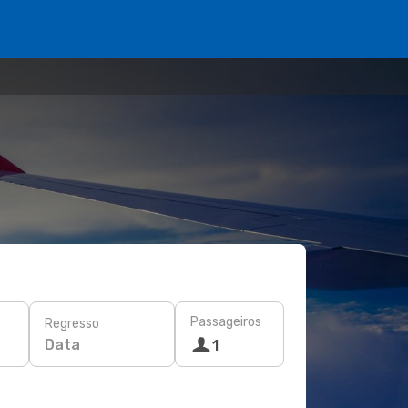
Passageiros
Regresso
Data
1