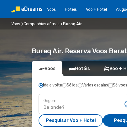
Voos
Hotéis
Voo + Hotel
Alugu
Voos
Companhias aéreas
Buraq Air
Buraq Air. Reserva Voos Bara
Voos
Hotéis
Voo + H
Ida e volta
Só ida
Várias escalas
Só voos
Origem
Pesquisar Voo + Hotel
Pesqu