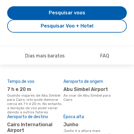
Pesquisar voos
Pesquisar Voo + Hotel
Dias mais baratos
FAQ
Tempo de voo
Aeroporto de origem
Pre
de 
7 h e 20 m
Abu Simbel Airport
2
Quando viajares de Abu Simbel
Ao voar de Abu Simbel para
para Cairo, isto pode demorar
Cairo
Um voo de Abu Simbel para
cerca de 7 h e 20 m. No entanto,
Cai
a duração do voo pode variar
de 
devido a outros fatores
dos
Aeroporto de destino
Época alta
Cairo International
junho
Airport
junho é a altura mais