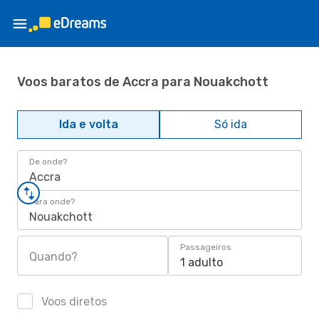
Voos baratos de Accra para Nouakchott
Ida e volta
Só ida
De onde?
Accra
Para onde?
Nouakchott
Passageiros
Quando?
1 adulto
Voos diretos