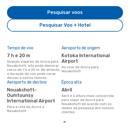
Pesquisar voos
Pesquisar Voo + Hotel
Tempo de voo
Aeroporto de origem
A m
res
7 h e 20 m
Kotoka International
m
Airport
Quando viajares de Accra para
Nouakchott, isto pode demorar
março é uma das melhores
Ao voar de Accra para
cerca de 7 h e 20 m. No entanto,
altu
Nouakchott
a duração do voo pode variar
Nou
devido a outros fatores
Acc
Aeroporto de destino
Época alta
reai
Nouakchott-
abril
Oumtounsy
abril é a altura mais concorrida
para viajar de Accra para
International Airport
Nouakchott de acordo com os
Para a rota de Accra a
dados de pesquisa dos nossos
Nouakchott
clientes