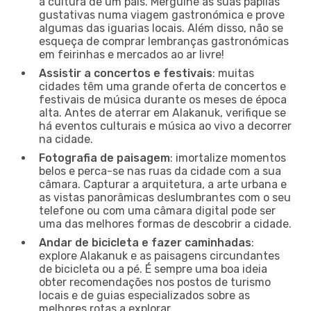
a cultura de um país. Mergulhe as suas papilas
gustativas numa viagem gastronómica e prove
algumas das iguarias locais. Além disso, não se
esqueça de comprar lembranças gastronómicas
em feirinhas e mercados ao ar livre!
Assistir a concertos e festivais
: muitas
cidades têm uma grande oferta de concertos e
festivais de música durante os meses de época
alta. Antes de aterrar em Alakanuk, verifique se
há eventos culturais e música ao vivo a decorrer
na cidade.
Fotografia de paisagem
: imortalize momentos
belos e perca-se nas ruas da cidade com a sua
câmara. Capturar a arquitetura, a arte urbana e
as vistas panorâmicas deslumbrantes com o seu
telefone ou com uma câmara digital pode ser
uma das melhores formas de descobrir a cidade.
Andar de bicicleta e fazer caminhadas
:
explore Alakanuk e as paisagens circundantes
de bicicleta ou a pé. É sempre uma boa ideia
obter recomendações nos postos de turismo
locais e de guias especializados sobre as
melhores rotas a explorar.