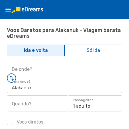
Voos Baratos para Alakanuk - Viagem barata
eDreams
Ida e volta
Só ida
De onde?
Para onde?
Alakanuk
Passageiros
Quando?
1 adulto
Voos diretos