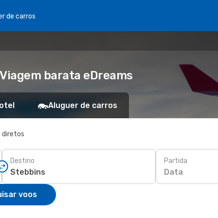
er de carros
- Viagem barata eDreams
otel
Aluguer de carros
 diretos
Destino
Partida
Data
isar voos