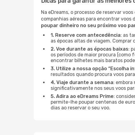
Dicas para garantir as melhores 
Na eDreams, o processo de reservar voos 
companhias aéreas para encontrar voos 
poupar dinheiro no seu próximo voo pa
1. Reserve com antecedência
: as t
as épocas altas de viagem. Comprar o
2. Voe durante as épocas baixas
: 
os períodos de maior procura (como f
encontrar bilhetes mais baratos pode
3. Utilize a nossa opção “Escolha i
resultados quando procura voos para
4. Viaje durante a semana
: embora 
significativamente nos seus voos par
5. Adira ao eDreams Prime
: conside
permite-lhe poupar centenas de euros
dias ao reservar o seu voo.