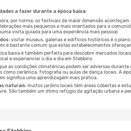
idades a fazer durante a época baixa:
bora, por norma, os festivais de maior dimensão aconteçam 
lebrações mais pequenos e mais orientados para a comuni
 numa visita guiada para uma experiência mais pessoal.
ados
: visitar museus, galerias e edifícios históricos é o pla
bém é bastante comum que estes estabelecimentos ofereçam
poca baixa é também perfeita para descobrir mercados locais
cal e experienciar o dia a dia em Stebbins.
que as condições climatéricas podem ser adversas durante 
s como cerâmica, fotografia ou aulas de dança locais. A épo
m significa uma aprendizagem mais prática.
as naturais
: muitos jardins locais têm áreas cobertas e est
ivre. São também um ótimo refúgio da agitação urbana e pe