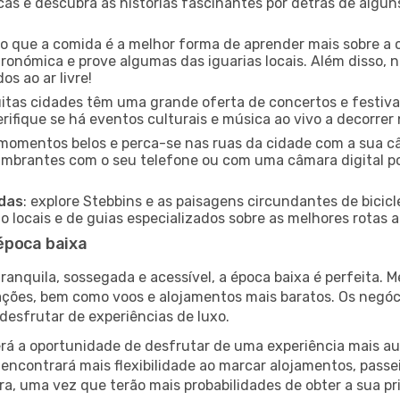
icas e descubra as histórias fascinantes por detrás de algu
ido que a comida é a melhor forma de aprender mais sobre a 
ronómica e prove algumas das iguarias locais. Além disso,
s ao ar livre!
uitas cidades têm uma grande oferta de concertos e festiv
erifique se há eventos culturais e música ao vivo a decorrer
e momentos belos e perca-se nas ruas da cidade com a sua câ
umbrantes com o seu telefone ou com uma câmara digital p
adas
: explore Stebbins e as paisagens circundantes de bicicl
locais e de guias especializados sobre as melhores rotas a 
época baixa
nquila, sossegada e acessível, a época baixa é perfeita. Me
rações, bem como voos e alojamentos mais baratos. Os negó
desfrutar de experiências de luxo.
á a oportunidade de desfrutar de uma experiência mais autê
encontrará mais flexibilidade ao marcar alojamentos, passei
a, uma vez que terão mais probabilidades de obter a sua pri