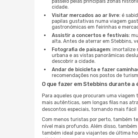
passeio pelas principais zonas histór
cidade.
Visitar mercados ao ar livre
: é sab
papilas gustativas numa viagem gast
gastronómicas em feirinhas e mercado
Assistir a concertos e festivais
: m
alta. Antes de aterrar em Stebbins, v
Fotografia de paisagem
: imortaliz
urbana e as vistas panorâmicas desl
descobrir a cidade.
Andar de bicicleta e fazer caminh
recomendações nos postos de turismo 
O que fazer em Stebbins durante a 
Para aqueles que procuram uma viagem tra
mais autênticas, sem longas filas nas at
descontos especiais, tornando mais fácil 
Com menos turistas por perto, também ter
nível mais profundo. Além disso, também 
também ideal para viajantes de última hor