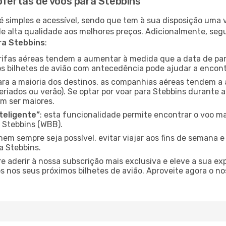
ofertas de voos para Stebbins
é simples e acessível, sendo que tem à sua disposição uma
de alta qualidade aos melhores preços. Adicionalmente, 
ra Stebbins
:
arifas aéreas tendem a aumentar à medida que a data de pa
s bilhetes de avião com antecedência pode ajudar a encont
para a maioria dos destinos, as companhias aéreas tendem a
eriados ou verão). Se optar por voar para Stebbins durante a
m ser maiores.
nteligente”
: esta funcionalidade permite encontrar o voo ma
 Stebbins (WBB).
nem sempre seja possível, evitar viajar aos fins de semana 
a Stebbins.
re aderir à nossa subscrição mais exclusiva e eleve a sua e
 nos seus próximos bilhetes de avião. Aproveite agora o no