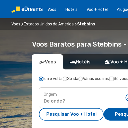
Voos
Hotéis
Voo + Hotel
Alugu
Voos
Estados Unidos da América
Stebbins
Voos Baratos para Stebbins 
Voos
Hotéis
Voo + H
Ida e volta
Só ida
Várias escalas
Só voos
Origem
Pesquisar Voo + Hotel
Pesqu