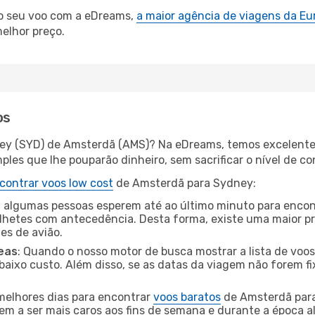
 o seu voo com a eDreams,
a maior agência de viagens da Eu
elhor preço.
os
ney (SYD) de Amsterdã (AMS)? Na eDreams, temos excelentes
les que lhe pouparão dinheiro, sem sacrificar o nível de co
contrar voos low cost
de Amsterdã para Sydney:
 algumas pessoas esperem até ao último minuto para encont
hetes com antecedência. Desta forma, existe uma maior pr
tes de avião.
eas
: Quando o nosso motor de busca mostrar a lista de voos 
baixo custo. Além disso, se as datas da viagem não forem fi
 melhores dias para encontrar
voos baratos
de Amsterdã para
dem a ser mais caros aos fins de semana e durante a época al