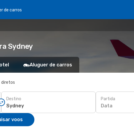
er de carros
ra Sydney
otel
Aluguer de carros
 diretos
Destino
Partida
Data
isar voos