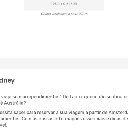
1 AUD = 0.61 EUR
Última verificação a Sex., 07/08
ydney
s, viaja sem arrependimentos”. De facto, quem não sonhou e
é Austrália?
cessita saber para reservar a sua viagem a partir de Amst
amentos. Com as nossas informações essenciais e dicas de e
vel.