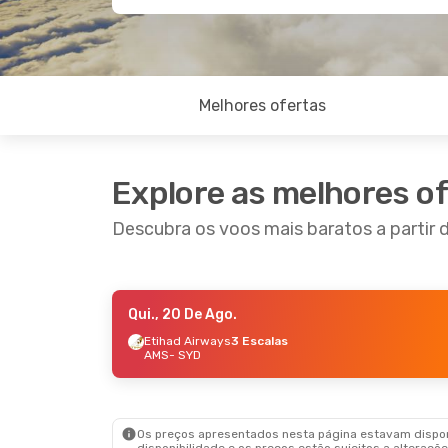
Melhores ofertas
Explore as melhores o
Descubra os voos mais baratos a partir
Qui., 20 De Ago.
Ter., 1 De Set.
- Sex., 4 De Set.
Etihad Airways
3 Escalas
AMS
- SYD
Xiamen Airlines
1 Escala
AMS
- SYD
Xiamen Airlines
2 Escalas
SYD
- AMS
Os preços apresentados nesta página estavam disponí