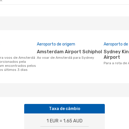
s.
o
Aeroporto de origem
Aeroporto de
Amsterdam Airport Schiphol
Sydney Kingsford Smith
Airport
Ao voar de Amsterdã para Sydney
orcionados pela
Para a rota d
am encontrados pelos
os últimos 3 dias
Taxa de câmbio
1 EUR = 1.65 AUD