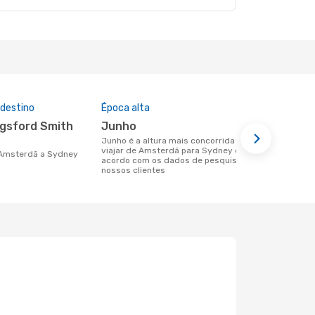
 destino
Época alta
Preço médi
junho
1538 €
junho é a altura mais concorrida para
Um voo de Amsterdã para Sydney na
viajar de Amsterdã para Sydney de
eDreams cus
e Amsterdã a Sydney
acordo com os dados de pesquisa dos
base nos da
nossos clientes
6 meses