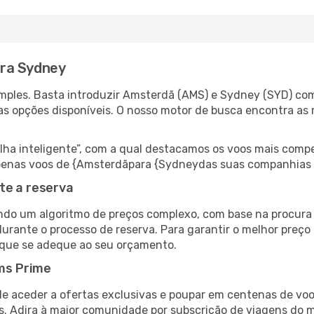
ra Sydney
mples. Basta introduzir Amsterdã (AMS) e Sydney (SYD) como
as opções disponíveis. O nosso motor de busca encontra as 
 inteligente”, com a qual destacamos os voos mais compet
r apenas voos de {Amsterdãpara {Sydneydas suas companhias 
te a reserva
do um algoritmo de preços complexo, com base na procura e
durante o processo de reserva. Para garantir o melhor preço
 que se adeque ao seu orçamento.
ms Prime
de aceder a ofertas exclusivas e poupar em centenas de voo
s. Adira à maior comunidade por subscrição de viagens do