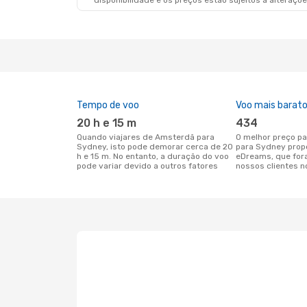
disponibilidade e os preços estão sujeitos a alteraçõe
Tempo de voo
Voo mais barat
20 h e 15 m
434
Quando viajares de Amsterdã para
O melhor preço para voos de Amsterdã
Sydney, isto pode demorar cerca de 20
para Sydney prop
h e 15 m. No entanto, a duração do voo
eDreams, que for
pode variar devido a outros fatores
nossos clientes n