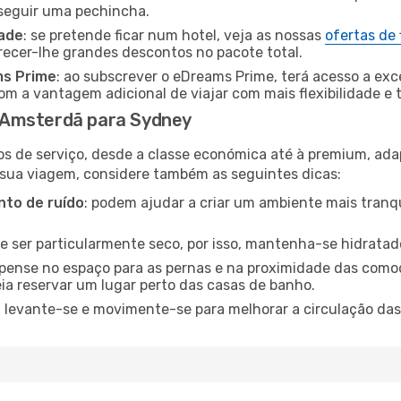
nseguir uma pechincha.
dade
: se pretende ficar num hotel, veja as nossas
ofertas de
recer-lhe grandes descontos no pacote total.
ms Prime
: ao subscrever o eDreams Prime, terá acesso a exc
m a vantagem adicional de viajar com mais flexibilidade e 
 Amsterdã para Sydney
os de serviço, desde a classe económica até à premium, ad
 sua viagem, considere também as seguintes dicas:
to de ruído
: podem ajudar a criar um ambiente mais tranqu
de ser particularmente seco, por isso, mantenha-se hidratad
 pense no espaço para as pernas e na proximidade das comod
ia reservar um lugar perto das casas de banho.
: levante-se e movimente-se para melhorar a circulação das