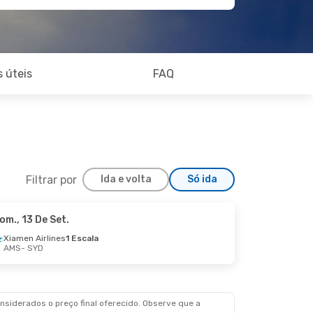
 úteis
FAQ
Filtrar por
Ida e volta
Só ida
om., 13 De Set.
Xiamen Airlines
1 Escala
AMS
- SYD
siderados o preço final oferecido. Observe que a