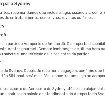
ã para Sydney
ntes, recomendamos que inclua artigos essenciais, como r
es de entretenimento, como livros, revistas ou filmes.
ey
rdã
am partir do Aeroporto do Amsterdã. O aeroporto disponib
 restaurantes gourmet. Compre lembranças de última hora ou 
ou saboreie uma refeição deliciosa antes da partida.
y
o do Sydney. Depois de recolher a bagagem, confirme que t
artão SIM local, será mais fácil encontrar uma loja no aero
 transporte do Aeroporto do Sydney até ao seu alojamento,
 funcionários no balcão de atendimento do Aeroporto do S